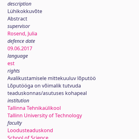
description
Lühikokkuvõte
Abstract
supervisor
Rosend, Julia
defence date
09.06.2017
language
est
rights
Avalikustamisele mittekuuluv lõputöö
Lõputööga on võimalik tutvuda
teaduskonnas/asutuses kohapeal
institution
Tallinna Tehnikaülikool
Tallinn University of Technology
faculty
Loodusteaduskond
School of Science