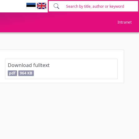
Intranet
Download fulltext
pdf
964 KB