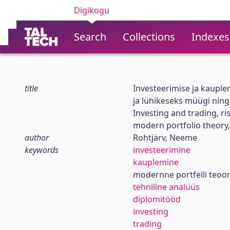
Digikogu
Search
Collections
Indexes
title
Investeerimise ja kauplem
ja lühikeseks müügi ning 
Investing and trading, ri
modern portfolio theory, 
author
Rohtjärv, Neeme
keywords
investeerimine
kauplemine
modernne portfelli teoor
tehniline analüüs
diplomitööd
investing
trading