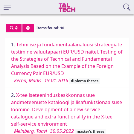
items found: 10
1.
Tehnilise ja fundamentaalanalüüsi strateegiate
testimine valuutapaari EUR/USD näitel. Testing of
the Strategies of Technical and Fundamental
Analysis Based on the Example of the Foreign
Currency Pair EUR/USD
Kerna, Madis
19.01.2016
diploma theses
2.
X-tee iseteeninduskeskkonnas uue
andmeteenuste kataloogi ja lisafunktsionaalsuse
loomine. Development of a new service
catalogue and extra functionality in the X-tee
self-service environment
Meinberg, Taavi
30.05.2022
master's theses