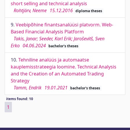
short selling and technical analysis
Rohtjärv, Neeme
15.12.2016
diploma theses
9.
Veebipõhine finantsanalüüsi platvorm. Web-
Based Financial Analysis Platform
Takis, Janar; Seeder, Karl Erik; Jaroševitš, Sven
Erko
04.06.2024
bachelor's theses
10.
Tehniline analüüs ja automaatse
kauplemisstrateegia loomine. Technical Analysis
and the Creation of an Automated Trading
Strategy
Tamm, Endrik
19.01.2021
bachelor's theses
items found: 10
1