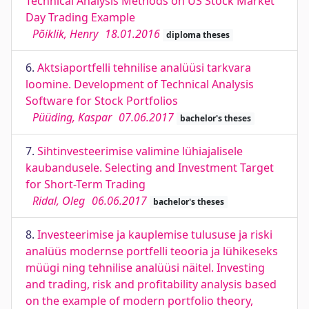
Technical Analysis Methods on US Stock Market
Day Trading Example
Põiklik, Henry
18.01.2016
diploma theses
6.
Aktsiaportfelli tehnilise analüüsi tarkvara
loomine. Development of Technical Analysis
Software for Stock Portfolios
Püüding, Kaspar
07.06.2017
bachelor's theses
7.
Sihtinvesteerimise valimine lühiajalisele
kaubandusele. Selecting and Investment Target
for Short-Term Trading
Ridal, Oleg
06.06.2017
bachelor's theses
8.
Investeerimise ja kauplemise tulususe ja riski
analüüs modernse portfelli teooria ja lühikeseks
müügi ning tehnilise analüüsi näitel. Investing
and trading, risk and profitability analysis based
on the example of modern portfolio theory,