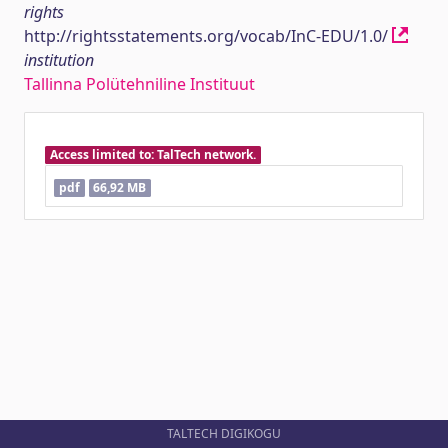
rights
http://rightsstatements.org/vocab/InC-EDU/1.0/
institution
Tallinna Polütehniline Instituut
Access limited to: TalTech network.
pdf
66,92 MB
TALTECH DIGIKOGU