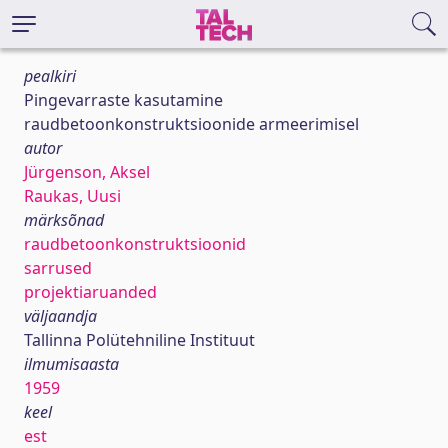
pealkiri
Pingevarraste kasutamine
raudbetoonkonstruktsioonide armeerimisel
autor
Jürgenson, Aksel
Raukas, Uusi
märksõnad
raudbetoonkonstruktsioonid
sarrused
projektiaruanded
väljaandja
Tallinna Polütehniline Instituut
ilmumisaasta
1959
keel
est