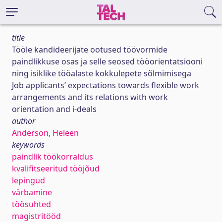
title
Tööle kandideerijate ootused töövormide
paindlikkuse osas ja selle seosed tööorientatsiooni
ning isiklike tööalaste kokkulepete sõlmimisega
Job applicants’ expectations towards flexible work
arrangements and its relations with work
orientation and i-deals
author
Anderson, Heleen
keywords
paindlik töökorraldus
kvalifitseeritud tööjõud
lepingud
värbamine
töösuhted
magistritööd