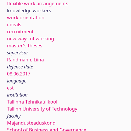
flexible work arrangements
knowledge workers
work orientation
i-deals
recruitment
new ways of working
master's theses
supervisor
Randmann, Liina
defence date
08.06.2017
language
est
institution
Tallinna Tehnikaülikool
Tallinn University of Technology
faculty
Majandusteaduskond
School of Business and Governance