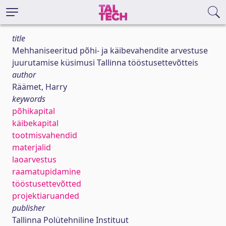
title
Mehhaniseeritud põhi- ja käibevahendite arvestuse
juurutamise küsimusi Tallinna tööstusettevõtteis
author
Räämet, Harry
keywords
põhikapital
käibekapital
tootmisvahendid
materjalid
laoarvestus
raamatupidamine
tööstusettevõtted
projektiaruanded
publisher
Tallinna Polütehniline Instituut