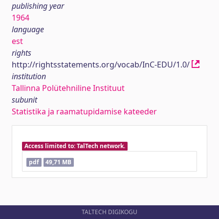
publishing year
1964
language
est
rights
http://rightsstatements.org/vocab/InC-EDU/1.0/
institution
Tallinna Polütehniline Instituut
subunit
Statistika ja raamatupidamise kateeder
Access limited to: TalTech network.
pdf
49,71 MB
TALTECH DIGIKOGU