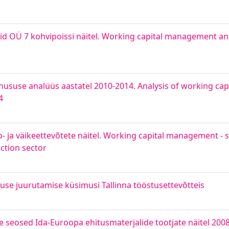
rid OÜ 7 kohvipoissi näitel. Working capital management and
õhususe analüüs aastatel 2010-2014. Analysis of working c
4
ro- ja väikeettevõtete näitel. Working capital management 
ction sector
use juurutamise küsimusi Tallinna tööstusettevõtteis
se seosed Ida-Euroopa ehitusmaterjalide tootjate näitel 200