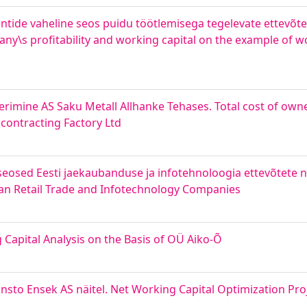
tide vaheline seos puidu töötlemisega tegelevate ettevõtet
ny\s profitability and working capital on the example of 
rimine AS Saku Metall Allhanke Tehases. Total cost of own
ontracting Factory Ltd
 seosed Eesti jaekaubanduse ja infotehnoloogia ettevõtete nä
nian Retail Trade and Infotechnology Companies
 Capital Analysis on the Basis of OÜ Aiko-Õ
nsto Ensek AS näitel. Net Working Capital Optimization Pro