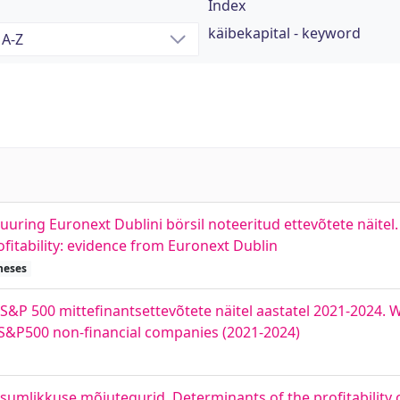
Index
käibekapital - keyword
 uuring Euronext Dublini börsil noteeritud ettevõtete näitel.
itability: evidence from Euronext Dublin
heses
 S&P 500 mittefinantsettevõtete näitel aastatel 2021-2024. 
 S&P500 non-financial companies (2021-2024)
asumlikkuse mõjutegurid. Determinants of the profitability o