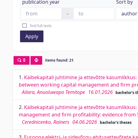
publication year
Sort by
-
find full texts
Apply
items found: 21
1.
Käibekapitali juhtimine ja ettevõtte kasumlikkus:
between working capital management and firm prof
Ailara, Anuoluwapo Temitope
16.01.2026
bachelor's t
2.
Käibekapitali juhtimine ja ettevõtte kasumlikkus:
management and firm profitability: evidence from
Cerednicenko, Rainers
04.06.2026
bachelor's theses
3.
Euroopa elektri- ja sidevõrgu ehitusettevõtete k