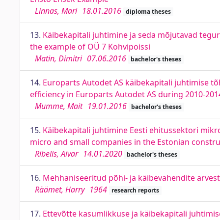
Linnas, Mari
18.01.2016
diploma theses
13.
Käibekapitali juhtimine ja seda mõjutavad tegu
the example of OÜ 7 Kohvipoissi
Matin, Dimitri
07.06.2016
bachelor's theses
14.
Europarts Autodet AS käibekapitali juhtimise t
efficiency in Europarts Autodet AS during 2010-201
Mumme, Mait
19.01.2016
bachelor's theses
15.
Käibekapitali juhtimine Eesti ehitussektori mik
micro and small companies in the Estonian constru
Ribelis, Aivar
14.01.2020
bachelor's theses
16.
Mehhaniseeritud põhi- ja käibevahendite arvest
Räämet, Harry
1964
research reports
17.
Ettevõtte kasumlikkuse ja käibekapitali juhtimi