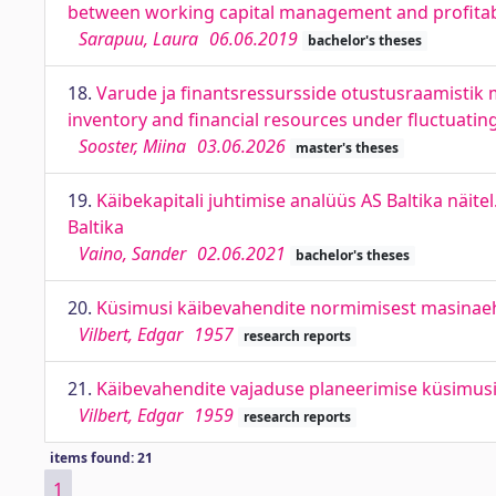
between working capital management and profitabi
Sarapuu, Laura
06.06.2019
bachelor's theses
18.
Varude ja finantsressursside otustusraamisti
inventory and financial resources under fluctuat
Sooster, Miina
03.06.2026
master's theses
19.
Käibekapitali juhtimise analüüs AS Baltika näi
Baltika
Vaino, Sander
02.06.2021
bachelor's theses
20.
Küsimusi käibevahendite normimisest masinae
Vilbert, Edgar
1957
research reports
21.
Käibevahendite vajaduse planeerimise küsimus
Vilbert, Edgar
1959
research reports
items found: 21
1