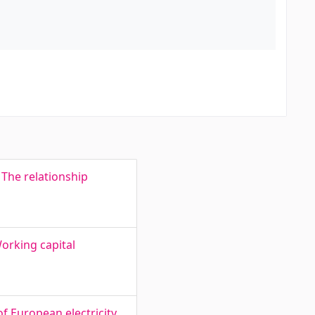
 The relationship
Working capital
f European electricity