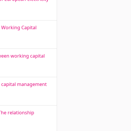
nt Working Capital
ween working capital
ng capital management
The relationship