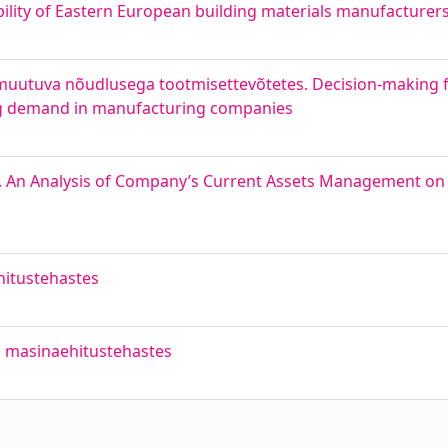
lity of Eastern European building materials manufacturer
k muutuva nõudlusega tootmisettevõtetes. Decision-making
ing demand in manufacturing companies
tel. An Analysis of Company’s Current Assets Management on
hitustehastes
i masinaehitustehastes