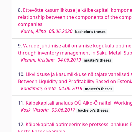
8.
Ettevõtte kasumlikkuse ja käibekapitali komponen
relationship between the components of the compa
companies
Karhu, Alina
05.06.2020
bachelor's theses
9.
Varude juhtimise abil omamise kogukulu optimee
through inventory management in Saku Metall Subc
Klemm, Kristiina
04.06.2019
master's theses
10.
Likviidsuse ja kasumlikkuse näitajate vahelised
Between Liquidity and Profitability Based on Esto
Kondimäe, Greta
04.06.2018
master's theses
11.
Käibekapitali analüüs OÜ Aiko-Õ näitel. Working
Kosk, Victoria
05.06.2017
bachelor's theses
12.
Käibekapitali optimeerimise protsessi analüüs E
Ensto Ensek Example