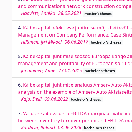
and communications network construction compa
Haaviste, Annika
28.05.2021
master's theses
4.
Käibekapitali efektiivse juhtimise mõjud ettevôtte
Management on Company Performance: Case Sintr
Hiltunen, Jyri Mikael
06.06.2017
bachelor's theses
5.
Käibekapitali juhtimise seosed Euroopa kange al
management and profitability of European spirit d
Junolainen, Anne
23.01.2015
bachelor's theses
6.
Käibekapitali juhtimise analüüs Amserv Auto Akt
analysis on the example of Amserv Auto Aktsiasel
Kaju, Deili
09.06.2022
bachelor's theses
7.
Varude käibevälde ja EBITDA marginaali vaheline 
between inventory turnover period and EBITDA mar
Kardava, Roland
03.06.2026
bachelor's theses