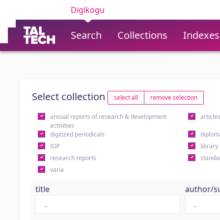
Digikogu
Search
Collections
Indexes
Select collection
select all
remove selection
annual reports of research & development
article
activities
digitized periodicals
diplom
IOP
library
research reports
standa
varia
title
author/s