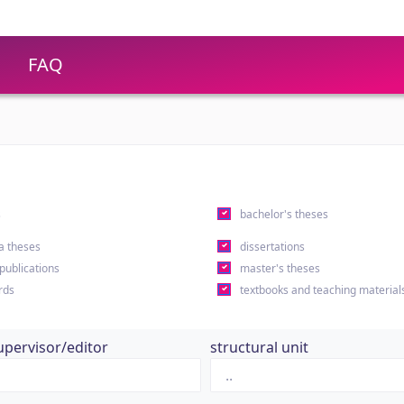
FAQ
s
bachelor's theses
a theses
dissertations
 publications
master's theses
rds
textbooks and teaching material
upervisor/editor
structural unit