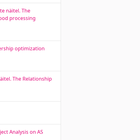
e näitel. The
wood processing
ership optimization
itel. The Relationship
ject Analysis on AS