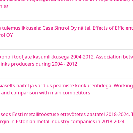
nies
 tulemuslikkusele: Case Sintrol Oy näitel. Effects of Efficie
ol OY
koholi tootjate kasumlikkusega 2004-2012. Association bet
rinks producers during 2004 - 2012
siaselts näitel ja võrdlus peamiste konkurentidega. Worki
ts and comparison with main competitors
seos Eesti metallitööstuse ettevõtetes aastatel 2018-2024. 
gin in Estonian metal industry companies in 2018-2024