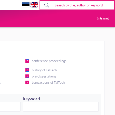
Intranet
conference proceedings
history of TalTech
pre-dissertations
s
transactions of TalTech
keyword