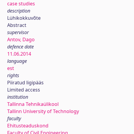
case studies
description
Lühikokkuvõte
Abstract
supervisor
Antov, Dago
defence date
11.06.2014
language
est
rights
Piiratud ligipääs
Limited access
institution
Tallinna Tehnikaülikool
Tallinn University of Technology
faculty
Ehitusteaduskond
Faculty of Civil Engineering