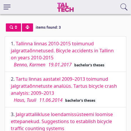
items found: 3
1.
Tallinna linnas 2010-2015 toimunud
jalgrattaõnnetused. Bicycle accidents in Tallinn
on years 2010-2015
Benno, Karmen
19.01.2017
bachelor's theses
2.
Tartu linnas aastatel 2009–2013 toimunud
jalgrattaõnnetuste analüüs. Tartus bicycle crash
analysis: 2009–2013
Haus, Tuuli
11.06.2014
bachelor's theses
3.
Jalgrattaliikluse loendamissüsteemi loomise
ettepanekud. Suggestions to establish bicycle
traffic counting systems