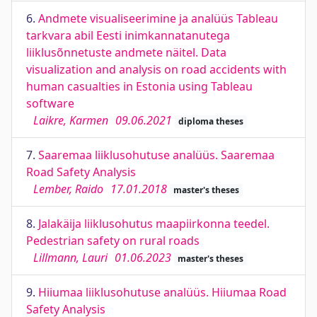
6.
Andmete visualiseerimine ja analüüs Tableau
tarkvara abil Eesti inimkannatanutega
liiklusõnnetuste andmete näitel. Data
visualization and analysis on road accidents with
human casualties in Estonia using Tableau
software
Laikre, Karmen
09.06.2021
diploma theses
7.
Saaremaa liiklusohutuse analüüs. Saaremaa
Road Safety Analysis
Lember, Raido
17.01.2018
master's theses
8.
Jalakäija liiklusohutus maapiirkonna teedel.
Pedestrian safety on rural roads
Lillmann, Lauri
01.06.2023
master's theses
9.
Hiiumaa liiklusohutuse analüüs. Hiiumaa Road
Safety Analysis