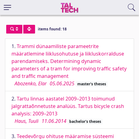
items found: 18
1.
Trammi dünaamiliste parameetrite
määratlemine liiklusohutuse ja liikluskorralduse
parendamiseks. Determining dynamic
parameters of a tram for improving traffic safety
and traffic management
Abozenko, Elar
05.06.2025
master's theses
2.
Tartu linnas aastatel 2009–2013 toimunud
jalgrattaõnnetuste analüüs. Tartus bicycle crash
analysis: 2009–2013
Haus, Tuuli
11.06.2014
bachelor's theses
3.
Teedevõrgu ohituse määramise süsteemi