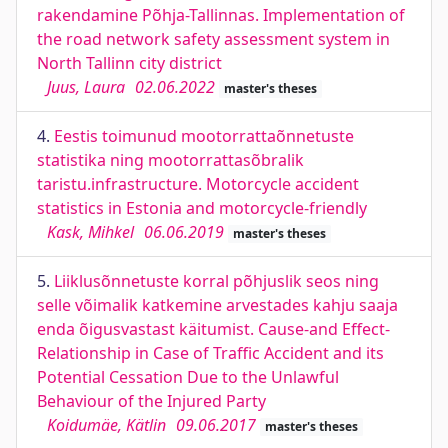
rakendamine Põhja-Tallinnas. Implementation of
the road network safety assessment system in
North Tallinn city district
Juus, Laura
02.06.2022
master's theses
4.
Eestis toimunud mootorrattaõnnetuste
statistika ning mootorrattasõbralik
taristu.infrastructure. Motorcycle accident
statistics in Estonia and motorcycle-friendly
Kask, Mihkel
06.06.2019
master's theses
5.
Liiklusõnnetuste korral põhjuslik seos ning
selle võimalik katkemine arvestades kahju saaja
enda õigusvastast käitumist. Cause-and Effect-
Relationship in Case of Traffic Accident and its
Potential Cessation Due to the Unlawful
Behaviour of the Injured Party
Koidumäe, Kätlin
09.06.2017
master's theses