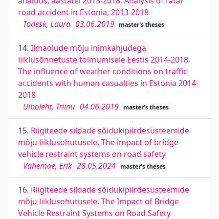
analüüs, aastatel 2013-2018. Analysis of fatal
road accident in Estonia, 2013-2018
Todesk, Laura
03.06.2019
master's theses
14.
Ilmaolude mõju inimkahjudega
liiklusõnnetuste toimumisele Eestis 2014-2018.
The influence of weather conditions on traffic
accidents with human casualties in Estonia 2014-
2018
Uiboleht, Triinu
04.06.2019
master's theses
15.
Riigiteede sildade sõidukipiirdesüsteemide
mõju liiklusohutusele. The impact of bridge
vehicle restraint systems on road safety
Vahemäe, Erik
28.05.2024
master's theses
16.
Riigiteede sildade sõidukipiirdesüsteemide
mõju liiklusohutusele. The Impact of Bridge
Vehicle Restraint Systems on Road Safety