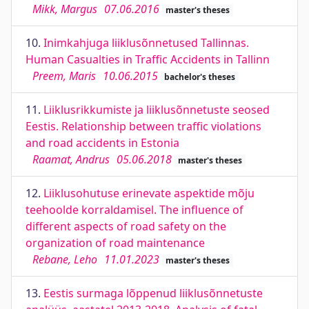
Mikk, Margus
07.06.2016
master's theses
10.
Inimkahjuga liiklusõnnetused Tallinnas.
Human Casualties in Traffic Accidents in Tallinn
Preem, Maris
10.06.2015
bachelor's theses
11.
Liiklusrikkumiste ja liiklusõnnetuste seosed
Eestis. Relationship between traffic violations
and road accidents in Estonia
Raamat, Andrus
05.06.2018
master's theses
12.
Liiklusohutuse erinevate aspektide mõju
teehoolde korraldamisel. The influence of
different aspects of road safety on the
organization of road maintenance
Rebane, Leho
11.01.2023
master's theses
13.
Eestis surmaga lõppenud liiklusõnnetuste