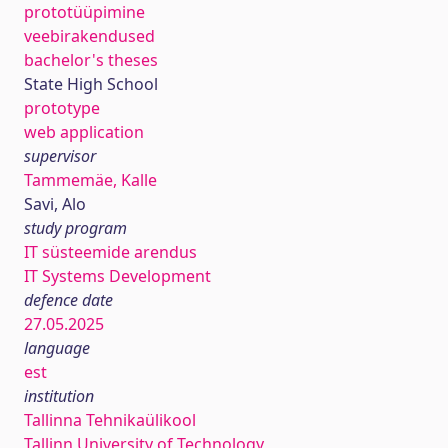
prototüüpimine
veebirakendused
bachelor's theses
State High School
prototype
web application
supervisor
Tammemäe, Kalle
Savi, Alo
study program
IT süsteemide arendus
IT Systems Development
defence date
27.05.2025
language
est
institution
Tallinna Tehnikaülikool
Tallinn University of Technology