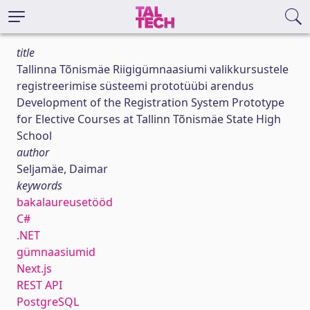
title
Tallinna Tõnismäe Riigigümnaasiumi valikkursustele
registreerimise süsteemi prototüübi arendus
Development of the Registration System Prototype
for Elective Courses at Tallinn Tõnismäe State High
School
author
Seljamäe, Daimar
keywords
bakalaureusetööd
C#
.NET
gümnaasiumid
Next.js
REST API
PostgreSQL