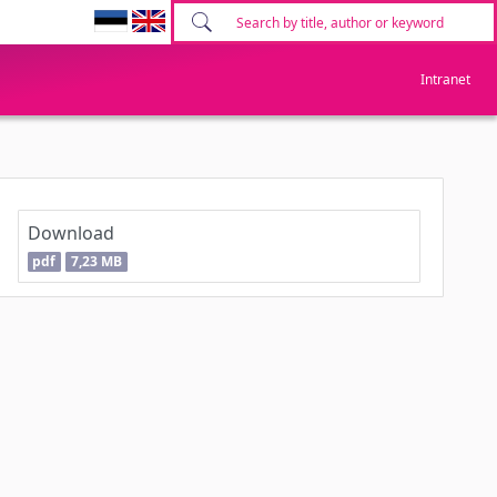
Intranet
Download
pdf
7,23 MB