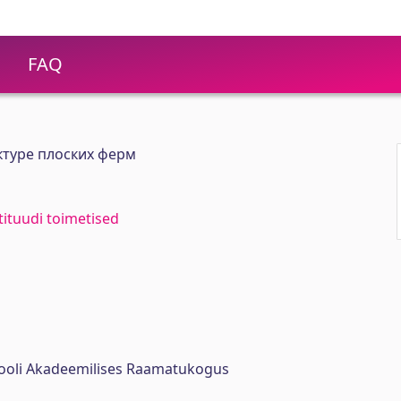
FAQ
ктуре плоских ферм
stituudi toimetised
ikooli Akadeemilises Raamatukogus