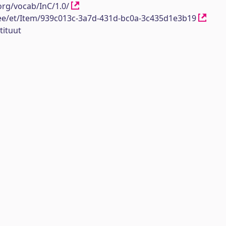
org/vocab/InC/1.0/
h.ee/et/Item/939c013c-3a7d-431d-bc0a-3c435d1e3b19
tituut