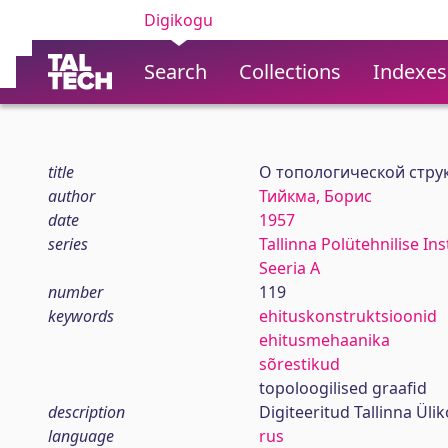
Digikogu
Search
Collections
Indexes
title
О топологической стру
author
Тийкма, Борис
date
1957
series
Tallinna Polütehnilise In
Seeria A
number
119
keywords
ehituskonstruktsioonid
ehitusmehaanika
sõrestikud
topoloogilised graafid
description
Digiteeritud Tallinna Ül
language
rus