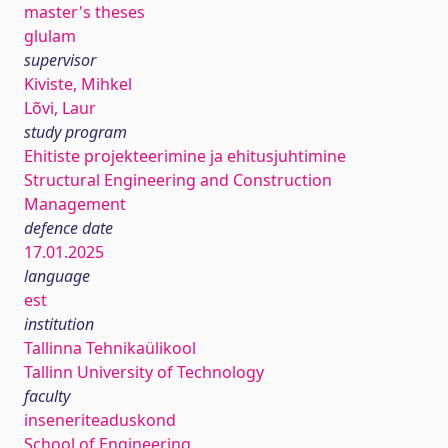
master's theses
glulam
supervisor
Kiviste, Mihkel
Lõvi, Laur
study program
Ehitiste projekteerimine ja ehitusjuhtimine
Structural Engineering and Construction
Management
defence date
17.01.2025
language
est
institution
Tallinna Tehnikaülikool
Tallinn University of Technology
faculty
inseneriteaduskond
School of Engineering