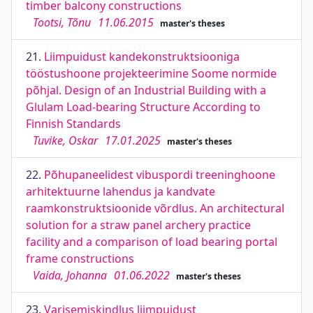
timber balcony constructions
Tootsi, Tõnu
11.06.2015
master's theses
21.
Liimpuidust kandekonstruktsiooniga
tööstushoone projekteerimine Soome normide
põhjal. Design of an Industrial Building with a
Glulam Load-bearing Structure According to
Finnish Standards
Tuvike, Oskar
17.01.2025
master's theses
22.
Põhupaneelidest vibuspordi treeninghoone
arhitektuurne lahendus ja kandvate
raamkonstruktsioonide võrdlus. An architectural
solution for a straw panel archery practice
facility and a comparison of load bearing portal
frame constructions
Vaida, Johanna
01.06.2022
master's theses
23.
Varisemiskindlus liimpuidust