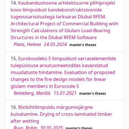
14.
Kaubandushoone arhitektuurne põhiprojekt
koos liimpuidust kandekonstruktsioonide
tugevusarvutustega tarkvaras Dlubal RFEM.
Architectural Project of Commercial Building with
Strength Calculations of Glulam Load-Bearing
Structures in the Dlubal RFEM Software
Plans, Helena
24.05.2024
master's theses
15.
Eurokoodeks 5 liimpuidust varraselementide
tulepüsivuse arvutusmeetodites kavandatud
muudatuste hindamine. Evaluation of proposed
changes to the fire design models for linear
glulam members in Eurocode 5
Reineberg, Mariliis
15.01.2021
master's theses
16.
Ristkihtliimpuidu märgumisjärgne
kuivatamine. Drying of cross-laminated timber
after wetting
Ruus, Robin
30.05.2025
master's theses