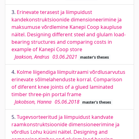
3.
Erinevate terasest ja liimpuidust
kandekonstruktsioonide dimensioneerimine ja
maksumuse võrdlemine Kanepi Coop kaupluse
näitel. Designing different steel and glulam load-
bearing structures and comparing costs in
example of Kanepi Coop store
Jaakson, Andrus
03.06.2021
master's theses
4.
Kolme liigendiga liimpuitraami võrdlusarvutus
erinevate sõlmelahenduste korral. Comparison
of diferent knee joints of a glued laminated
timber three-pin portal frame
Jakobson, Hanna
05.06.2018
master's theses
5.
Tugevsorteeritud ja liimpuidust kandvate
raamkonstruktsioonide dimensioneerimine ja
võrdlus Lohu küüni näitel. Designing and