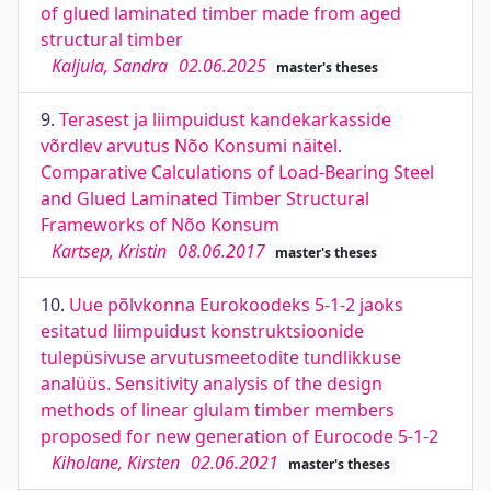
of glued laminated timber made from aged
structural timber
Kaljula, Sandra
02.06.2025
master's theses
9.
Terasest ja liimpuidust kandekarkasside
võrdlev arvutus Nõo Konsumi näitel.
Comparative Calculations of Load-Bearing Steel
and Glued Laminated Timber Structural
Frameworks of Nõo Konsum
Kartsep, Kristin
08.06.2017
master's theses
10.
Uue põlvkonna Eurokoodeks 5-1-2 jaoks
esitatud liimpuidust konstruktsioonide
tulepüsivuse arvutusmeetodite tundlikkuse
analüüs. Sensitivity analysis of the design
methods of linear glulam timber members
proposed for new generation of Eurocode 5-1-2
Kiholane, Kirsten
02.06.2021
master's theses