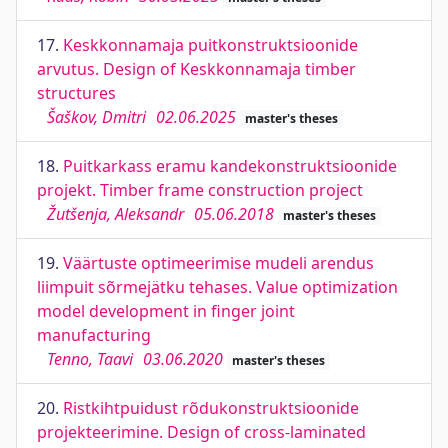
17.
Keskkonnamaja puitkonstruktsioonide
arvutus. Design of Keskkonnamaja timber
structures
Šaškov, Dmitri
02.06.2025
master's theses
18.
Puitkarkass eramu kandekonstruktsioonide
projekt. Timber frame construction project
Žutšenja, Aleksandr
05.06.2018
master's theses
19.
Väärtuste optimeerimise mudeli arendus
liimpuit sõrmejätku tehases. Value optimization
model development in finger joint
manufacturing
Tenno, Taavi
03.06.2020
master's theses
20.
Ristkihtpuidust rõdukonstruktsioonide
projekteerimine. Design of cross-laminated