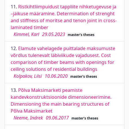
11.
Ristkihtliimpuidust tappliite nihketugevuse ja
–jäikuse määramine. Determination of strenght
and stiffness of moritse and tenon joint in cross-
laminated timber
Kimmel, Karl
29.05.2023
master's theses
12.
Elamute vahelagede puittalade maksumuste
võrdlus tulenevalt läbiviikude vajadusest. Cost
comparison of timber beams with openings for
ceiling solutions of residential buildings
Kolpakov, Liisi
10.06.2020
master's theses
13.
Põlva Maksimarketi peamiste
kandevkonstruktsioonide dimensioneerimine.
Dimensioning the main bearing structures of
Põlva Maksimarket
Neeme, Indrek
09.06.2017
master's theses