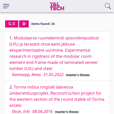
items found: 24
1.
Modulaarse ruumelemndi spoonliimpuidust
(LVL) ja terasest otsaraami jäikuse
eksperimentaalne uurimine. Experimental
research in rigidness of the modular room
element end frame made of laminated veneer
lumber (LVL) and steel
Aamisepp, Anna
31.05.2022
master's theses
2.
Torma mõisa ringtalli lääneosa
ümberehitusprojekt. Reconstruction project for
the western section of the round stable of Torma
estate
Eksin, Erki
08.06.2016
master's theses