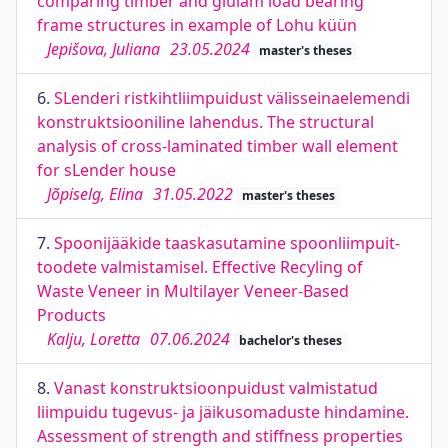
comparing timber and glulam load bearing
frame structures in example of Lohu küün
Jepišova, Juliana
23.05.2024
master's theses
6.
SLenderi ristkihtliimpuidust välisseinaelemendi
konstruktsiooniline lahendus. The structural
analysis of cross-laminated timber wall element
for sLender house
Jõpiselg, Elina
31.05.2022
master's theses
7.
Spoonijääkide taaskasutamine spoonliimpuit-
toodete valmistamisel. Effective Recyling of
Waste Veneer in Multilayer Veneer-Based
Products
Kalju, Loretta
07.06.2024
bachelor's theses
8.
Vanast konstruktsioonpuidust valmistatud
liimpuidu tugevus- ja jäikusomaduste hindamine.
Assessment of strength and stiffness properties