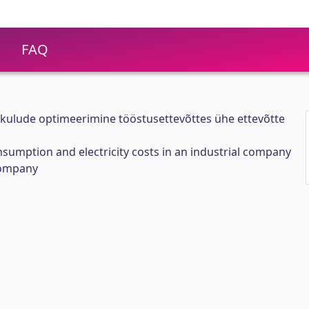
FAQ
trikulude optimeerimine tööstusettevõttes ühe ettevõtte
nsumption and electricity costs in an industrial company
company