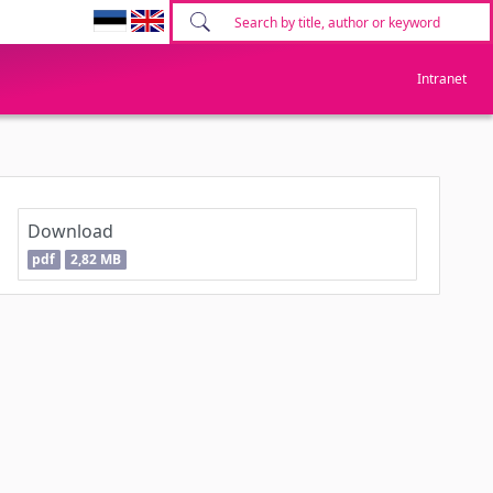
Intranet
Download
pdf
2,82 MB