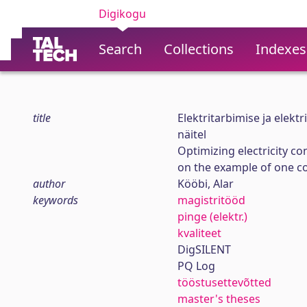
Digikogu
Search
Collections
Indexes
title
Elektritarbimise ja elek
näitel
Optimizing electricity co
on the example of one 
author
Kööbi, Alar
keywords
magistritööd
pinge (elektr.)
kvaliteet
DigSILENT
PQ Log
tööstusettevõtted
master's theses