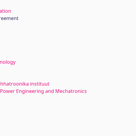
ation
greement
hnology
hhatroonika instituut
l Power Engineering and Mechatronics