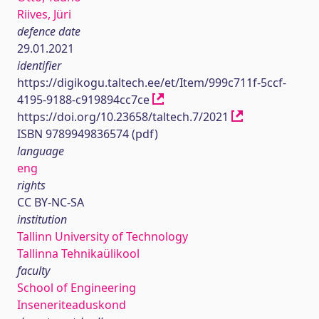
Riives, Jüri
defence date
29.01.2021
identifier
https://digikogu.taltech.ee/et/Item/999c711f-5ccf-
4195-9188-c919894cc7ce
https://doi.org/10.23658/taltech.7/2021
ISBN 9789949836574 (pdf)
language
eng
rights
CC BY-NC-SA
institution
Tallinn University of Technology
Tallinna Tehnikaülikool
faculty
School of Engineering
Inseneriteaduskond