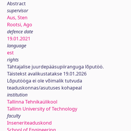
Abstract
supervisor
Aus, Sten
Rootsi, Ago
defence date
19.01.2021
language
est
rights
Tähtajalise juurdepääsupiiranguga lõputöö.
Täistekst avalikustatakse 19.01.2026
Lõputööga ei ole võimalik tutvuda
teaduskonnas/asutuses kohapeal
institution
Tallinna Tehnikaülikool
Tallinn University of Technology
faculty
Inseneriteaduskond
School of Engineering