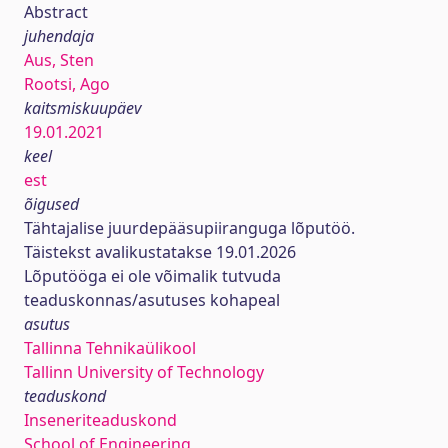
Abstract
juhendaja
Aus, Sten
Rootsi, Ago
kaitsmiskuupäev
19.01.2021
keel
est
õigused
Tähtajalise juurdepääsupiiranguga lõputöö.
Täistekst avalikustatakse 19.01.2026
Lõputööga ei ole võimalik tutvuda
teaduskonnas/asutuses kohapeal
asutus
Tallinna Tehnikaülikool
Tallinn University of Technology
teaduskond
Inseneriteaduskond
School of Engineering