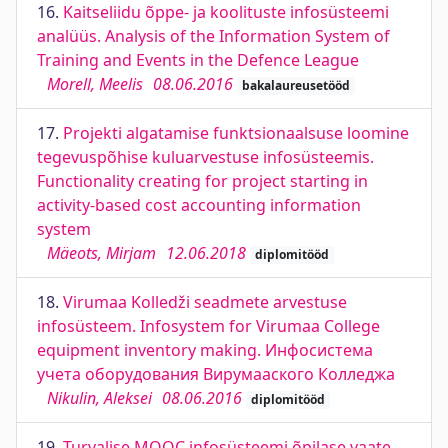
16.
Kaitseliidu õppe- ja koolituste infosüsteemi
analüüs. Analysis of the Information System of
Training and Events in the Defence League
Morell, Meelis
08.06.2016
bakalaureusetööd
17.
Projekti algatamise funktsionaalsuse loomine
tegevuspõhise kuluarvestuse infosüsteemis.
Functionality creating for project starting in
activity-based cost accounting information
system
Mäeots, Mirjam
12.06.2018
diplomitööd
18.
Virumaa Kolledži seadmete arvestuse
infosüsteem. Infosystem for Virumaa College
equipment inventory making. Инфосистема
учета оборудования Вирумааского Колледжа
Nikulin, Aleksei
08.06.2016
diplomitööd
19.
Turvalise MOOC infosüsteemi õpilase vaate