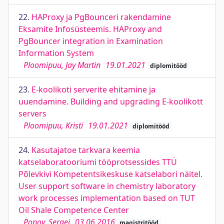
22.
HAProxy ja PgBounceri rakendamine
Eksamite Infosüsteemis. HAProxy and
PgBouncer integration in Examination
Information System
Ploomipuu, Jay Martin
19.01.2021
diplomitööd
23.
E-koolikoti serverite ehitamine ja
uuendamine. Building and upgrading E-koolikott
servers
Ploomipuu, Kristi
19.01.2021
diplomitööd
24.
Kasutajatoe tarkvara keemia
katselaboratooriumi tööprotsessides TTÜ
Põlevkivi Kompetentsikeskuse katselabori näitel.
User support software in chemistry laboratory
work processes implementation based on TUT
Oil Shale Competence Center
Popov, Sergei
03.06.2016
magistritööd