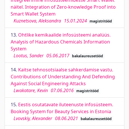
integreerimine infosüsteemidesse Smart Wallet
näitel. Integration of Zero-knowledge Proof into
Smart Wallet System
Kuznetsova, Aleksandra
15.01.2024
magistritööd
13.
Ohtlike kemikaalide infosüsteemi analüüs.
Analysis of Hazardous Chemicals Information
System
Lootus, Sander
05.06.2017
bakalaureusetööd
14.
Kaitse tehnosotsiaalse sahkerdamise vastu.
Contributions of Understanding And Defending
Against Social Engineering Attacks
Lwakatare, Kevin
07.06.2016
magistritööd
15.
Eestis osutatavate iluteenuste infosüsteem.
Booking System for Beauty Services in Estonia
Lvovskiy, Alexander
08.06.2021
bakalaureusetööd