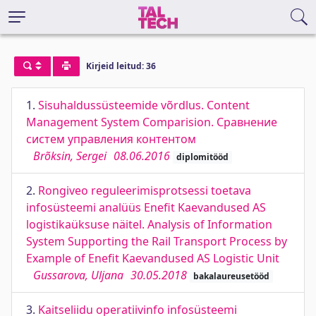
Kirjeid leitud: 36
1.
Sisuhaldussüsteemide võrdlus. Content
Management System Comparision. Сравнение
систем управления контентом
Brõksin, Sergei
08.06.2016
diplomitööd
2.
Rongiveo reguleerimisprotsessi toetava
infosüsteemi analüüs Enefit Kaevandused AS
logistikaüksuse näitel. Analysis of Information
System Supporting the Rail Transport Process by
Example of Enefit Kaevandused AS Logistic Unit
Gussarova, Uljana
30.05.2018
bakalaureusetööd
3.
Kaitseliidu operatiivinfo infosüsteemi