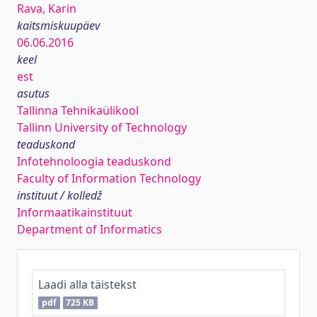
Rava, Karin
kaitsmiskuupäev
06.06.2016
keel
est
asutus
Tallinna Tehnikaülikool
Tallinn University of Technology
teaduskond
Infotehnoloogia teaduskond
Faculty of Information Technology
instituut / kolledž
Informaatikainstituut
Department of Informatics
Laadi alla täistekst
pdf
725 KB