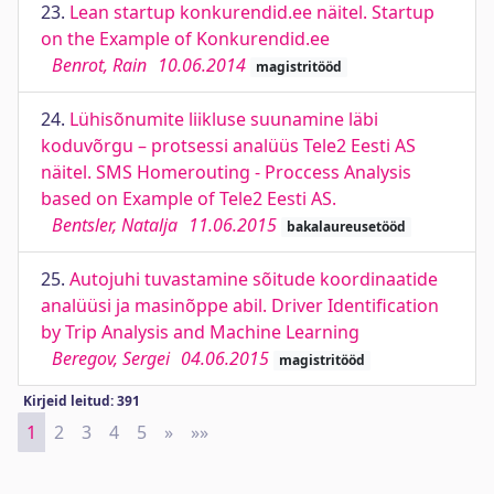
23.
Lean startup konkurendid.ee näitel. Startup
on the Example of Konkurendid.ee
Benrot, Rain
10.06.2014
magistritööd
24.
Lühisõnumite liikluse suunamine läbi
koduvõrgu – protsessi analüüs Tele2 Eesti AS
näitel. SMS Homerouting - Proccess Analysis
based on Example of Tele2 Eesti AS.
Bentsler, Natalja
11.06.2015
bakalaureusetööd
25.
Autojuhi tuvastamine sõitude koordinaatide
analüüsi ja masinõppe abil. Driver Identification
by Trip Analysis and Machine Learning
Beregov, Sergei
04.06.2015
magistritööd
Kirjeid leitud: 391
1
2
3
4
5
»
Next
»»
Last