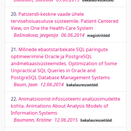
bakalaureusetööd
20.
Patsiendi-keskne vaade ühele
tervisehoiuasutuse süsteemile. Patient-Centered
View, on One the Health-Care System
Bašmakova, Jevgenija
06.06.2014
magistritööd
21.
Mõnede ebaotstarbekate SQL päringute
optimeerimine Oracle ja PostgreSQL
andmebaasisüsteemides. Optimization of Some
Unpractical SQL Queries in Oracle and
PostgreSQL Database Management Systems
Baum, Jaan
12.06.2014
bakalaureusetööd
22.
Animatsioonid infosüsteemi analüüsimudelite
kohta. Animations About Analysis Models of
Information Systems
Baumann, Kristine
12.06.2015
bakalaureusetööd