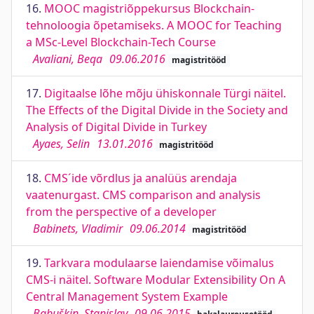
16.
MOOC magistriõppekursus Blockchain-
tehnoloogia õpetamiseks. A MOOC for Teaching
a MSc-Level Blockchain-Tech Course
Avaliani, Beqa
09.06.2016
magistritööd
17.
Digitaalse lõhe mõju ühiskonnale Türgi näitel.
The Effects of the Digital Divide in the Society and
Analysis of Digital Divide in Turkey
Ayaes, Selin
13.01.2016
magistritööd
18.
CMS´ide võrdlus ja analüüs arendaja
vaatenurgast. CMS comparison and analysis
from the perspective of a developer
Babinets, Vladimir
09.06.2014
magistritööd
19.
Tarkvara modulaarse laiendamise võimalus
CMS-i näitel. Software Modular Extensibility On A
Central Management System Example
Babuškin, Stanislav
09.06.2015