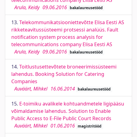
telecommunications company Elisa Eesti AS
Arula, Keidy
09.06.2016
bakalaureusetööd
13.
Telekommunikatsiooniettevõtte Elisa Eesti AS
rikketeavitussüsteemi protsessi analüüs. Fault
notification system process analysis for
telecommunications company Elisa Eesti AS
Arula, Keidy
09.06.2016
bakalaureusetööd
14.
Toitlustusettevõtete broneerimissüsteemi
lahendus. Booking Solution for Catering
Companies
Auväärt, Mihkel
16.06.2014
bakalaureusetööd
15.
E-toimiku avalikele kohtuandmetele ligipääsu
võimaldamise lahendus. Solution to Enable
Public Access to E-File Public Court Records
Auväärt, Mihkel
01.06.2016
magistritööd