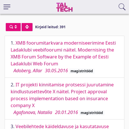
Kirjeid leitud: 391
1.
XMB foorumitarkvara moderniseerimine Eesti
Ladaklubi veebifoorumi näitel. Modernising the
XMB Forum Software by the Example of Eesti
Ladaklubi Web Forum
Adoberg, Allar
30.05.2016
magistritööd
2.
IT projekti kinnitamise protsessi juurutamine
kindlustusettevõte X näitel. Project approval
process implementation based on insurance
company X
Agafonova, Natalia
20.01.2016
magistritööd
3.
Veebilehtede käideldavuse ja kasutatavuse