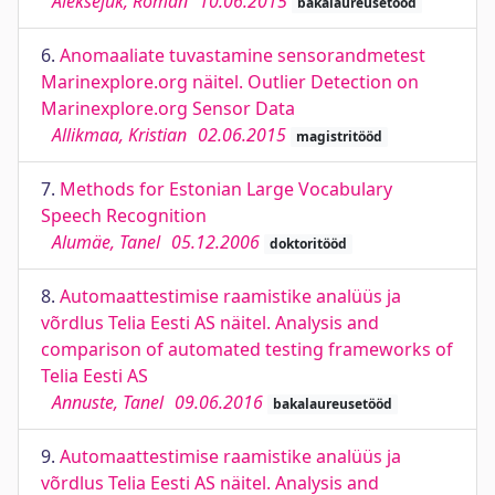
Aleksejuk, Roman
10.06.2015
bakalaureusetööd
6.
Anomaaliate tuvastamine sensorandmetest
Marinexplore.org näitel. Outlier Detection on
Marinexplore.org Sensor Data
Allikmaa, Kristian
02.06.2015
magistritööd
7.
Methods for Estonian Large Vocabulary
Speech Recognition
Alumäe, Tanel
05.12.2006
doktoritööd
8.
Automaattestimise raamistike analüüs ja
võrdlus Telia Eesti AS näitel. Analysis and
comparison of automated testing frameworks of
Telia Eesti AS
Annuste, Tanel
09.06.2016
bakalaureusetööd
9.
Automaattestimise raamistike analüüs ja
võrdlus Telia Eesti AS näitel. Analysis and