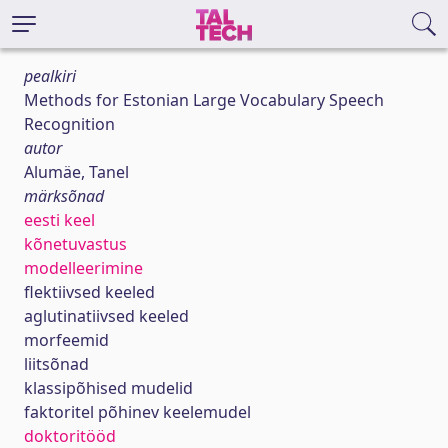
pealkiri
Methods for Estonian Large Vocabulary Speech
Recognition
autor
Alumäe, Tanel
märksõnad
eesti keel
kõnetuvastus
modelleerimine
flektiivsed keeled
aglutinatiivsed keeled
morfeemid
liitsõnad
klassipõhised mudelid
faktoritel põhinev keelemudel
doktoritööd