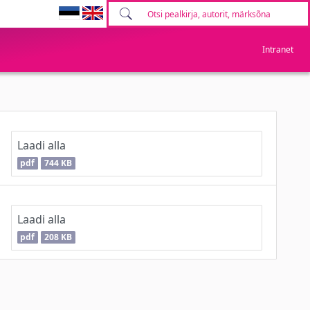
Intranet
Laadi alla
pdf
744 KB
Laadi alla
pdf
208 KB