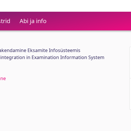
trid
Abi ja info
rakendamine Eksamite Infosüsteemis
ntegration in Examination Information System
ine