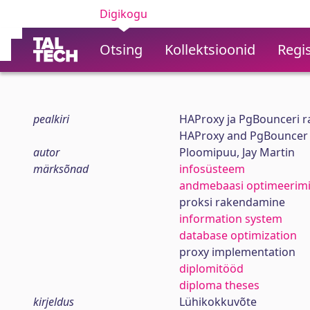
Digikogu
Otsing
Kollektsioonid
Regis
pealkiri
HAProxy ja PgBounceri 
HAProxy and PgBouncer i
autor
Ploomipuu, Jay Martin
märksõnad
infosüsteem
andmebaasi optimeerim
proksi rakendamine
information system
database optimization
proxy implementation
diplomitööd
diploma theses
kirjeldus
Lühikokkuvõte