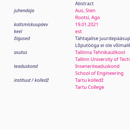
Abstract
juhendaja
Aus, Sten
Rootsi, Ago
kaitsmiskuupäev
19.01.2021
keel
est
õigused
Tähtajalise juurdepääsup
Lõputööga ei ole võimal
asutus
Tallinna Tehnikaülikool
Tallinn University of Tec
teaduskond
Inseneriteaduskond
School of Engineering
instituut / kolledž
Tartu kolledž
Tartu College