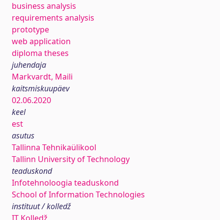
business analysis
requirements analysis
prototype
web application
diploma theses
juhendaja
Markvardt, Maili
kaitsmiskuupäev
02.06.2020
keel
est
asutus
Tallinna Tehnikaülikool
Tallinn University of Technology
teaduskond
Infotehnoloogia teaduskond
School of Information Technologies
instituut / kolledž
IT Kolledž