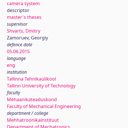
camera system
descriptor
master's theses
supervisor
Shvarts, Dmitry
Zamoruev, Georgiy
defence date
05.06.2015
language
eng
institution
Tallinna Tehnikaülikool
Tallinn University of Technology
faculty
Mehaanikateaduskond
Faculty of Mechanical Engineering
department / college
Mehhatroonikainstituut
Department of Mechatronics