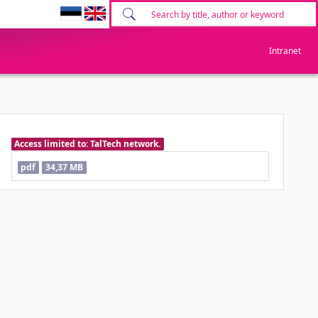
Intranet
Access limited to: TalTech network.
pdf
34,37 MB