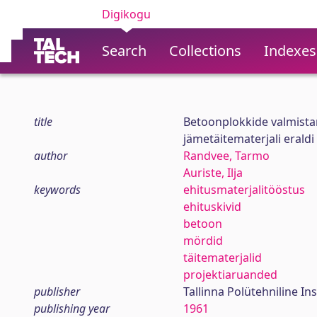
Digikogu
Search
Collections
Indexes
title
Betoonplokkide valmista
jämetäitematerjali eraldi
author
Randvee, Tarmo
Auriste, Ilja
keywords
ehitusmaterjalitööstus
ehituskivid
betoon
mördid
täitematerjalid
projektiaruanded
publisher
Tallinna Polütehniline Ins
publishing year
1961