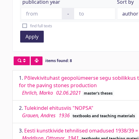
publication year
Sort by
-
find full texts
Apply
items found: 8
1.
Põlevkivituhast geopolümeerse segu sobilikkus tä
for the paving stones production
Ehrlich, Marko
02.06.2021
master's theses
2.
Tulekindel ehitusviis "NOPSA"
Grauen, Andres
1936
textbooks and teaching materials
3.
Eesti kunstkivide tehnilised omadused 1938/39
Maddison, Ottomar
1941
textbooks and teaching materi