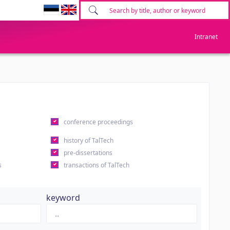
Intranet
conference proceedings
history of TalTech
pre-dissertations
s
transactions of TalTech
keyword