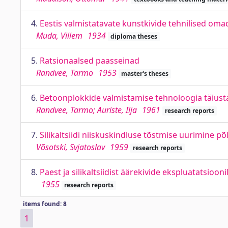
4.
Eestis valmistatavate kunstkivide tehnilised om
Muda, Villem
1934
diploma theses
5.
Ratsionaalsed paasseinad
Randvee, Tarmo
1953
master's theses
6.
Betoonplokkide valmistamise tehnoloogia täiusta
Randvee, Tarmo; Auriste, Ilja
1961
research reports
7.
Silikaltsiidi niiskuskindluse tõstmise uurimine 
Võsotski, Svjatoslav
1959
research reports
8.
Paest ja silikaltsiidist äärekivide ekspluatatsio
1955
research reports
items found: 8
1