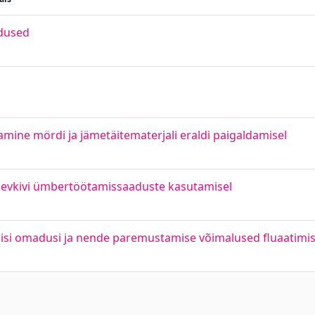
adused
mine mördi ja jämetäitematerjali eraldi paigaldamisel
põlevkivi ümbertöötamissaaduste kasutamisel
onilisi omadusi ja nende paremustamise võimalused fluaatimis