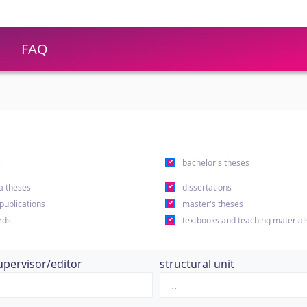
FAQ
s
bachelor's theses
a theses
dissertations
 publications
master's theses
rds
textbooks and teaching material
upervisor/editor
structural unit