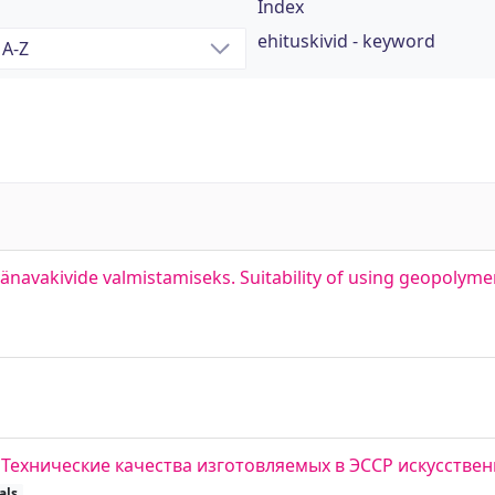
Index
ehituskivid - keyword
navakivide valmistamiseks. Suitability of using geopolymer
 = Технические качества изготовляемых в ЭССР искусстве
als