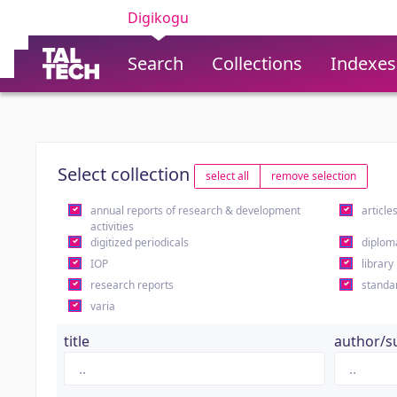
Digikogu
Search
Collections
Indexes
Select collection
select all
remove selection
annual reports of research & development
article
activities
digitized periodicals
diplom
IOP
library
research reports
standa
varia
title
author/s