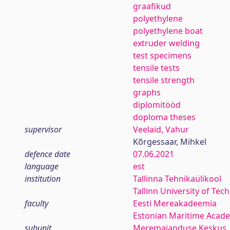
graafikud
polyethylene
polyethylene boat
extruder welding
test specimens
tensile tests
tensile strength
graphs
diplomitööd
doploma theses
supervisor
Veelaid, Vahur
Kõrgessaar, Mihkel
defence date
07.06.2021
language
est
institution
Tallinna Tehnikaülikool
Tallinn University of Tec
faculty
Eesti Mereakadeemia
Estonian Maritime Acad
subunit
Meremajanduse Keskus