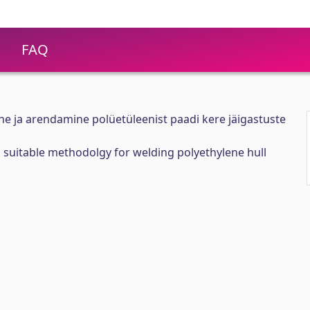
FAQ
e ja arendamine polüetüleenist paadi kere jäigastuste
 suitable methodolgy for welding polyethylene hull