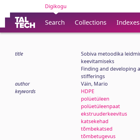
Digikogu
Search
Collections
Indexes
title
Sobiva metoodika leidmin
keevitamiseks
Finding and developing a
stifferings
author
Väin, Mario
keywords
HDPE
polüetüleen
polüetüleenpaat
ekstruuderkeevitus
katsekehad
tõmbekatsed
tõmbetugevus