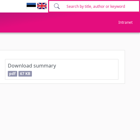
Intranet
Download summary
pdf
67 KB