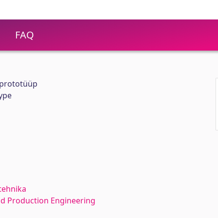
FAQ
 prototüüp
ype
tehnika
d Production Engineering