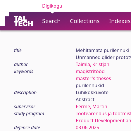
Digikogu
Search
Collections
Indexes
title
Mehitamata purilennuki
Unmanned glider protot
author
Taimla, Kristjan
keywords
magistritööd
master's theses
purilennukid
description
Lühikokkuvõte
Abstract
supervisor
Eerme, Martin
study program
Tootearendus ja tootmis
Product Development an
defence date
03.06.2025