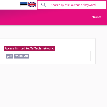
Intranet
Access limited to: TalTech network.
pdf
25,89 MB