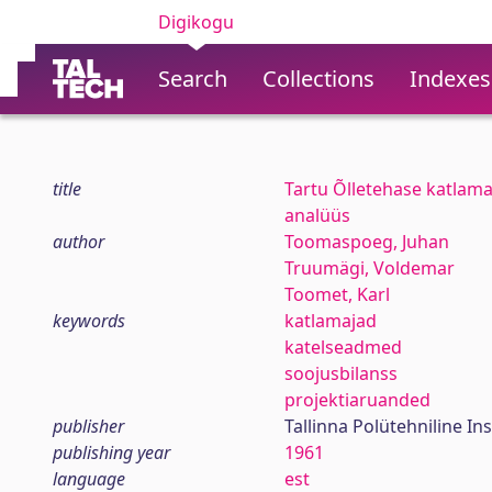
Digikogu
Search
Collections
Indexes
title
Tartu Õlletehase katlam
analüüs
author
Toomaspoeg, Juhan
Truumägi, Voldemar
Toomet, Karl
keywords
katlamajad
katelseadmed
soojusbilanss
projektiaruanded
publisher
Tallinna Polütehniline Ins
publishing year
1961
language
est