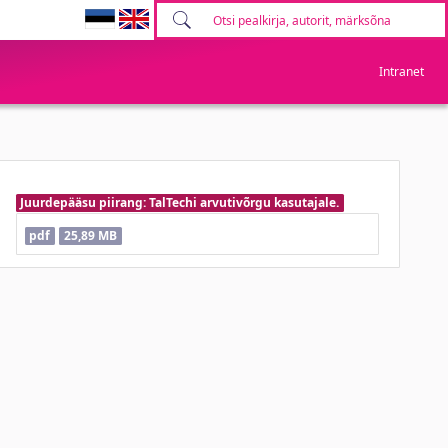
Intranet
Juurdepääsu piirang: TalTechi arvutivõrgu kasutajale.
pdf
25,89 MB