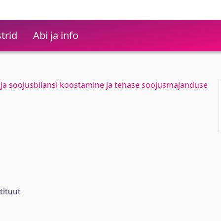
trid
Abi ja info
aja soojusbilansi koostamine ja tehase soojusmajanduse
tituut