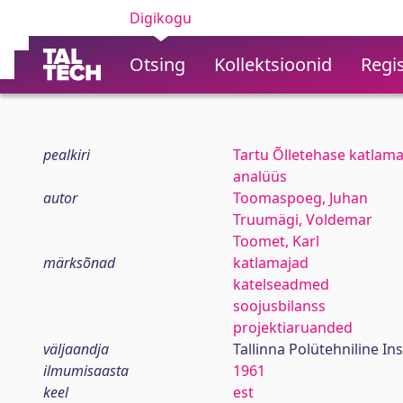
Digikogu
Otsing
Kollektsioonid
Regis
pealkiri
Tartu Õlletehase katlam
analüüs
autor
Toomaspoeg, Juhan
Truumägi, Voldemar
Toomet, Karl
märksõnad
katlamajad
katelseadmed
soojusbilanss
projektiaruanded
väljaandja
Tallinna Polütehniline Ins
ilmumisaasta
1961
keel
est