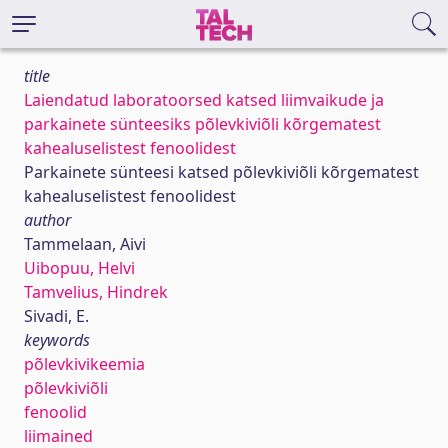
title
Laiendatud laboratoorsed katsed liimvaikude ja
parkainete sünteesiks põlevkiviõli kõrgematest
kahealuselistest fenoolidest
Parkainete sünteesi katsed põlevkiviõli kõrgematest
kahealuselistest fenoolidest
author
Tammelaan, Aivi
Uibopuu, Helvi
Tamvelius, Hindrek
Sivadi, E.
keywords
põlevkivikeemia
põlevkiviõli
fenoolid
liimained