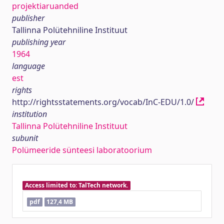
projektiaruanded
publisher
Tallinna Polütehniline Instituut
publishing year
1964
language
est
rights
http://rightsstatements.org/vocab/InC-EDU/1.0/
institution
Tallinna Polütehniline Instituut
subunit
Polümeeride sünteesi laboratoorium
Access limited to: TalTech network.
pdf
127,4 MB