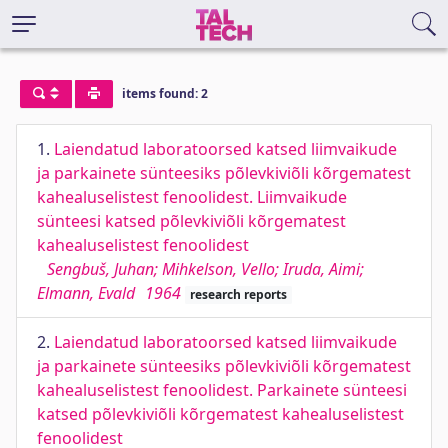
items found: 2
1.
Laiendatud laboratoorsed katsed liimvaikude
ja parkainete sünteesiks põlevkiviõli kõrgematest
kahealuselistest fenoolidest. Liimvaikude
sünteesi katsed põlevkiviõli kõrgematest
kahealuselistest fenoolidest
Sengbuš, Juhan; Mihkelson, Vello; Iruda, Aimi;
Elmann, Evald
1964
research reports
2.
Laiendatud laboratoorsed katsed liimvaikude
ja parkainete sünteesiks põlevkiviõli kõrgematest
kahealuselistest fenoolidest. Parkainete sünteesi
katsed põlevkiviõli kõrgematest kahealuselistest
fenoolidest