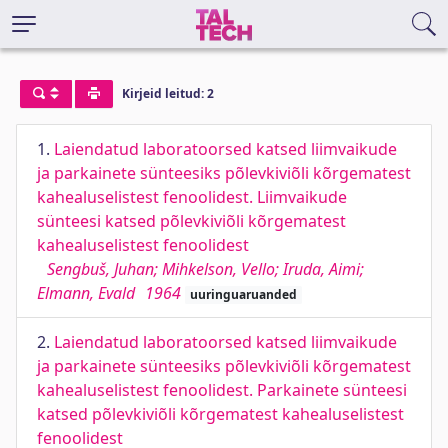
Kirjeid leitud: 2
1.
Laiendatud laboratoorsed katsed liimvaikude
ja parkainete sünteesiks põlevkiviõli kõrgematest
kahealuselistest fenoolidest. Liimvaikude
sünteesi katsed põlevkiviõli kõrgematest
kahealuselistest fenoolidest
Sengbuš, Juhan; Mihkelson, Vello; Iruda, Aimi;
Elmann, Evald
1964
uuringuaruanded
2.
Laiendatud laboratoorsed katsed liimvaikude
ja parkainete sünteesiks põlevkiviõli kõrgematest
kahealuselistest fenoolidest. Parkainete sünteesi
katsed põlevkiviõli kõrgematest kahealuselistest
fenoolidest