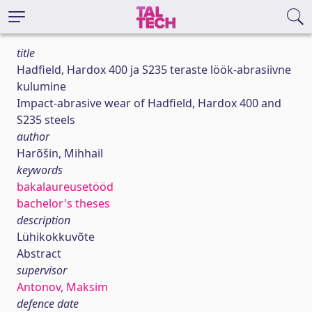
title
Hadfield, Hardox 400 ja S235 teraste löök-abrasiivne
kulumine
Impact-abrasive wear of Hadfield, Hardox 400 and
S235 steels
author
Harõšin, Mihhail
keywords
bakalaureusetööd
bachelor's theses
description
Lühikokkuvõte
Abstract
supervisor
Antonov, Maksim
defence date