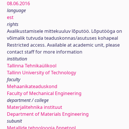
08.06.2016
language
est
rights
Avalikustamisele mittekuuluv lõputöö. Lõputööga on
võimalik tutvuda teaduskonnas/asutuses kohapeal
Restricted access. Available at academic unit, please
contact staff for more information
institution
Tallinna Tehnikaülikool
Tallinn University of Technology
faculty
Mehaanikateaduskond
Faculty of Mechanical Engineering
department / college
Materjalitehnika instituut
Department of Materials Engineering
subunit
Metallide tehnoloogia õppetool