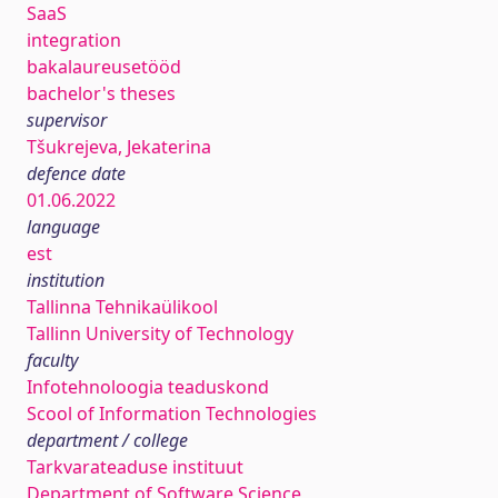
SaaS
integration
bakalaureusetööd
bachelor's theses
supervisor
Tšukrejeva, Jekaterina
defence date
01.06.2022
language
est
institution
Tallinna Tehnikaülikool
Tallinn University of Technology
faculty
Infotehnoloogia teaduskond
Scool of Information Technologies
department / college
Tarkvarateaduse instituut
Department of Software Science