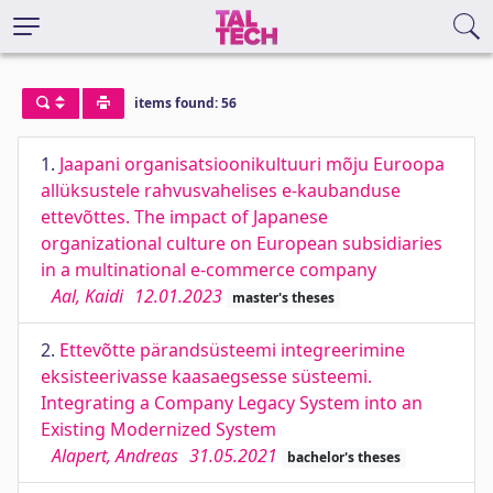
items found: 56
1.
Jaapani organisatsioonikultuuri mõju Euroopa
allüksustele rahvusvahelises e-kaubanduse
ettevõttes. The impact of Japanese
organizational culture on European subsidiaries
in a multinational e-commerce company
Aal, Kaidi
12.01.2023
master's theses
2.
Ettevõtte pärandsüsteemi integreerimine
eksisteerivasse kaasaegsesse süsteemi.
Integrating a Company Legacy System into an
Existing Modernized System
Alapert, Andreas
31.05.2021
bachelor's theses