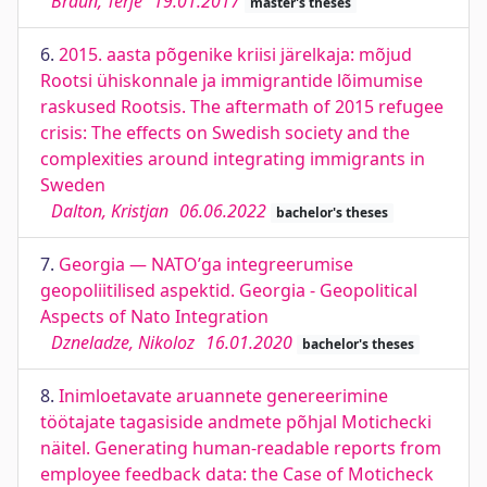
Braun, Terje
19.01.2017
master's theses
6.
2015. aasta põgenike kriisi järelkaja: mõjud
Rootsi ühiskonnale ja immigrantide lõimumise
raskused Rootsis. The aftermath of 2015 refugee
crisis: The effects on Swedish society and the
complexities around integrating immigrants in
Sweden
Dalton, Kristjan
06.06.2022
bachelor's theses
7.
Georgia — NATO’ga integreerumise
geopoliitilised aspektid. Georgia - Geopolitical
Aspects of Nato Integration
Dzneladze, Nikoloz
16.01.2020
bachelor's theses
8.
Inimloetavate aruannete genereerimine
töötajate tagasiside andmete põhjal Motichecki
näitel. Generating human-readable reports from
employee feedback data: the Case of Moticheck