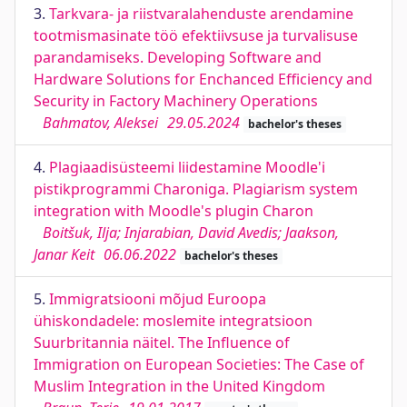
3.
Tarkvara- ja riistvaralahenduste arendamine
tootmismasinate töö efektiivsuse ja turvalisuse
parandamiseks. Developing Software and
Hardware Solutions for Enchanced Efficiency and
Security in Factory Machinery Operations
Bahmatov, Aleksei
29.05.2024
bachelor's theses
4.
Plagiaadisüsteemi liidestamine Moodle'i
pistikprogrammi Charoniga. Plagiarism system
integration with Moodle's plugin Charon
Boitšuk, Ilja; Injarabian, David Avedis; Jaakson,
Janar Keit
06.06.2022
bachelor's theses
5.
Immigratsiooni mõjud Euroopa
ühiskondadele: moslemite integratsioon
Suurbritannia näitel. The Influence of
Immigration on European Societies: The Case of
Muslim Integration in the United Kingdom