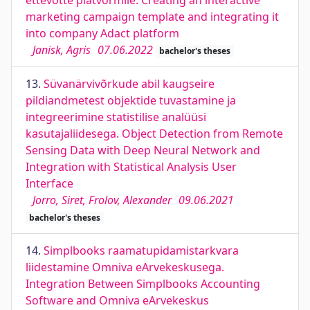
ettevõtte platvormile. Creating an interactive
marketing campaign template and integrating it
into company Adact platform
Janisk, Agris
07.06.2022
bachelor's theses
13.
Süvanärvivõrkude abil kaugseire
pildiandmetest objektide tuvastamine ja
integreerimine statistilise analüüsi
kasutajaliidesega. Object Detection from Remote
Sensing Data with Deep Neural Network and
Integration with Statistical Analysis User
Interface
Jorro, Siret, Frolov, Alexander
09.06.2021
bachelor's theses
14.
Simplbooks raamatupidamistarkvara
liidestamine Omniva eArvekeskusega.
Integration Between Simplbooks Accounting
Software and Omniva eArvekeskus