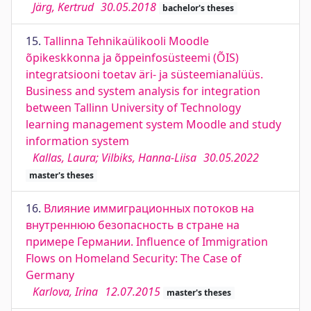
Järg, Kertrud
30.05.2018
bachelor's theses
15.
Tallinna Tehnikaülikooli Moodle
õpikeskkonna ja õppeinfosüsteemi (ÕIS)
integratsiooni toetav äri- ja süsteemianalüüs.
Business and system analysis for integration
between Tallinn University of Technology
learning management system Moodle and study
information system
Kallas, Laura; Vilbiks, Hanna-Liisa
30.05.2022
master's theses
16.
Влияние иммиграционных потоков на
внутреннюю безопасность в стране на
примере Германии. Influence of Immigration
Flows on Homeland Security: The Case of
Germany
Karlova, Irina
12.07.2015
master's theses