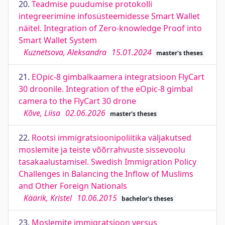
20.
Teadmise puudumise protokolli
integreerimine infosüsteemidesse Smart Wallet
näitel. Integration of Zero-knowledge Proof into
Smart Wallet System
Kuznetsova, Aleksandra
15.01.2024
master's theses
21.
EOpic-8 gimbalkaamera integratsioon FlyCart
30 droonile. Integration of the eOpic-8 gimbal
camera to the FlyCart 30 drone
Kõve, Liisa
02.06.2026
master's theses
22.
Rootsi immigratsioonipoliitika väljakutsed
moslemite ja teiste võõrrahvuste sissevoolu
tasakaalustamisel. Swedish Immigration Policy
Challenges in Balancing the Inflow of Muslims
and Other Foreign Nationals
Käärik, Kristel
10.06.2015
bachelor's theses
23.
Moslemite immigratsioon versus