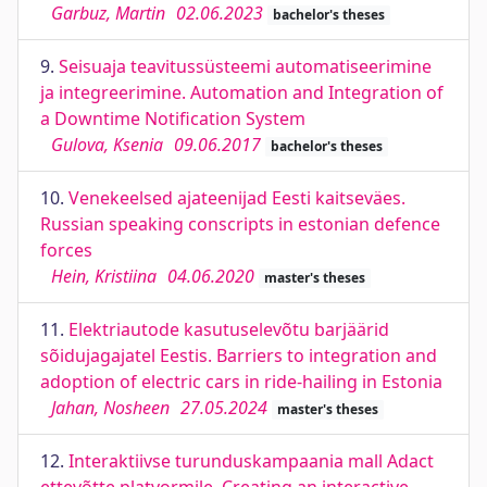
Garbuz, Martin
02.06.2023
bachelor's theses
9.
Seisuaja teavitussüsteemi automatiseerimine
ja integreerimine. Automation and Integration of
a Downtime Notification System
Gulova, Ksenia
09.06.2017
bachelor's theses
10.
Venekeelsed ajateenijad Eesti kaitseväes.
Russian speaking conscripts in estonian defence
forces
Hein, Kristiina
04.06.2020
master's theses
11.
Elektriautode kasutuselevõtu barjäärid
sõidujagajatel Eestis. Barriers to integration and
adoption of electric cars in ride-hailing in Estonia
Jahan, Nosheen
27.05.2024
master's theses
12.
Interaktiivse turunduskampaania mall Adact