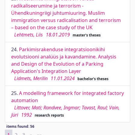
radikaliseerumine ja terrorism -
Ühendkuningriigi juhtumiuuring. Muslim
immigration versus radicalisation and terrorism
– based on the case study of the UK
Lehtmets, Liis
18.01.2019
master's theses
24.
Parkimisrakenduse integratsioonikihi
evolutsiooni analüüs ja kavandamine. Analysis
and Design of the Evolution of a Parking
Application's Integration Layer
Lidmets, Merilin
11.01.2024
bachelor's theses
25.
A modelling framework for integrated factory
automation
Littover, Mati; Randvee, Ingmar; Tavast, Raul; Vain,
Jüri
1992
research reports
items found: 56