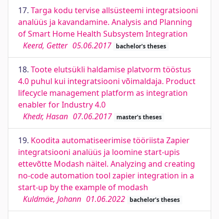
17.
Targa kodu tervise allsüsteemi integratsiooni
analüüs ja kavandamine. Analysis and Planning
of Smart Home Health Subsystem Integration
Keerd, Getter
05.06.2017
bachelor's theses
18.
Toote elutsükli haldamise platvorm tööstus
4.0 puhul kui integratsiooni võimaldaja. Product
lifecycle management platform as integration
enabler for Industry 4.0
Khedr, Hasan
07.06.2017
master's theses
19.
Koodita automatiseerimise tööriista Zapier
integratsiooni analüüs ja loomine start-upis
ettevõtte Modash näitel. Analyzing and creating
no-code automation tool zapier integration in a
start-up by the example of modash
Kuldmäe, Johann
01.06.2022
bachelor's theses