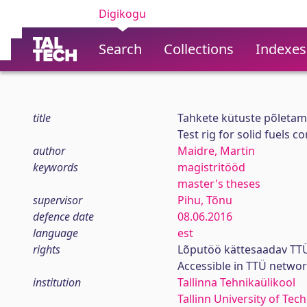
Digikogu
Search
Collections
Indexes
title
Tahkete kütuste põletam
Test rig for solid fuels 
author
Maidre, Martin
keywords
magistritööd
master's theses
supervisor
Pihu, Tõnu
defence date
08.06.2016
language
est
rights
Lõputöö kättesaadav TTÜ
Accessible in TTÜ netwo
institution
Tallinna Tehnikaülikool
Tallinn University of Tec