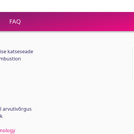
FAQ
ise katseseade
combustion
 arvutivõrgus
rk
hnology