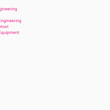
gineering
Engineering
tool
 Equipment