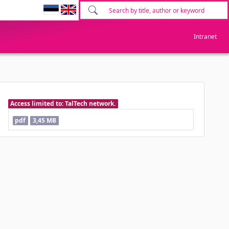
Intranet
Access limited to: TalTech network.
pdf
3,45 MB