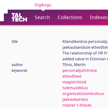
Digikogu
Search
Collections
Indexes
title
Kliendikeskse personalij
jaekaubanduse ettevõtete
The relationship of HR 
added value in Estonian 
author
Tõnis, Merlin
keywords
personalijuhtimine
ettevõtted
magistritööd
tulemuslikkus
organisatsioonikultuur
jaekaubandus
master's theses