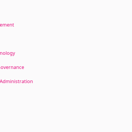
gement
hnology
Governance
Administration