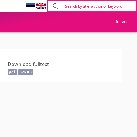
Intranet
Download fulltext
pdf
876 KB