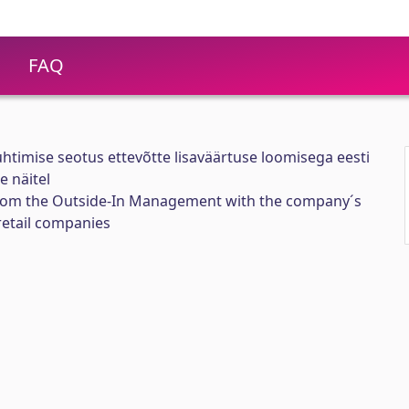
FAQ
uhtimise seotus ettevõtte lisaväärtuse loomisega eesti
 näitel
From the Outside-In Management with the company´s
retail companies