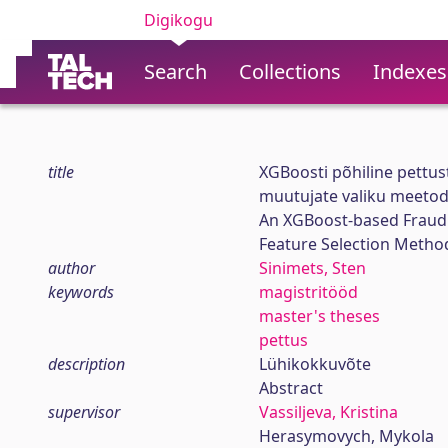
Digikogu
Search
Collections
Indexes
title
XGBoosti põhiline pettu
muutujate valiku meetod
An XGBoost-based Fraud 
Feature Selection Metho
author
Sinimets, Sten
keywords
magistritööd
master's theses
pettus
description
Lühikokkuvõte
Abstract
supervisor
Vassiljeva, Kristina
Herasymovych, Mykola