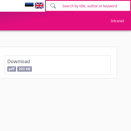
Intranet
Download
pdf
203 KB