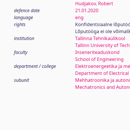
Hudjakov, Robert
defence date
21.01.2020
language
eng
rights
Konfidentsiaalne lõputö
Lõputööga ei ole võimal
institution
Tallinna Tehnikaülikool
Tallinn University of Tec
faculty
Inseneriteaduskond
School of Engineering
department / college
Elektroenergeetika ja me
Department of Electrica
subunit
Mehhatroonika ja auton
Mechatronics and Auto