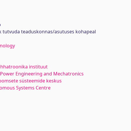
ö
ik tutvuda teaduskonnas/asutuses kohapeal
hnology
hhatroonika instituut
l Power Engineering and Mechatronics
oomsete süsteemide keskus
nomous Systems Centre