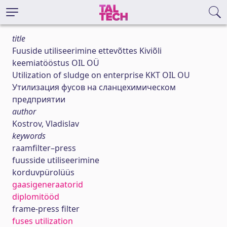
title
Fuuside utiliseerimine ettevõttes Kiviõli
keemiatööstus OIL OÜ
Utilization of sludge on enterprise KKT OIL OU
Утилизация фусов на сланцехимическом
предприятии
author
Kostrov, Vladislav
keywords
raamfilter–press
fuusside utiliseerimine
korduvpürolüüs
gaasigeneraatorid
diplomitööd
frame-press filter
fuses utilization