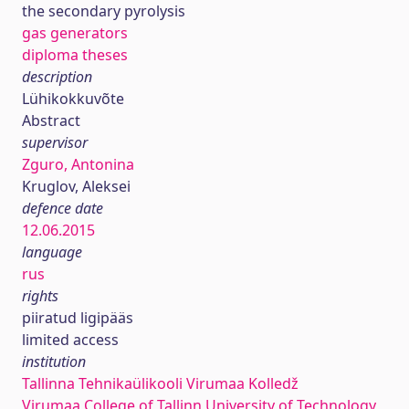
the secondary pyrolysis
gas generators
diploma theses
description
Lühikokkuvõte
Abstract
supervisor
Zguro, Antonina
Kruglov, Aleksei
defence date
12.06.2015
language
rus
rights
piiratud ligipääs
limited access
institution
Tallinna Tehnikaülikooli Virumaa Kolledž
Virumaa College of Tallinn University of Technology