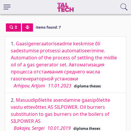
items found: 7
1.
Gaasigeneraatoriseadme keskmise õli
sadestumise protsessi automatiseerimine.
Automation of the process of settling the midlle
oil of a gas generator set. Автоматизация
процесса отстаивания среднего масла
газогенераторной установки
Arhipov, Artjom
11.01.2023
diploma theses
2.
Masuudipõletite asendamine gaasipõletite
vastu ettevõttes AS SILPOWER. Oil burners
substitution to gas burners on the boilers of
SILPOWER AS
Bakajev, Sergei
10.01.2019
diploma theses