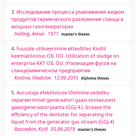
3.
Исследование процесса улавливания жидких
продуктов термического разложения сланца в
мощных газогенераторах
Halling, Aimar
1971
master's theses
4.
Fuuside utiliseerimine ettevõttes Kiviõli
keemiatööstus OIL OÜ. Utilization of sludge on
enterprise KKT OIL OU. Утилизация фусов на
сланцехимическом предприятии
Kostrov, Vladislav
12.06.2015
diploma theses
5.
Aurustaja efektiivsuse tõstmine vedeliku
separeerimisel generaatori gaasi voolavusest
gaasigeneraatorijaama (GGJ-4.). Icrease the
efficiency of the demister for separating the
liquid from the generator gas stream (GGJ-4)
Rassadkin, Kirill
05.06.2019
master's theses