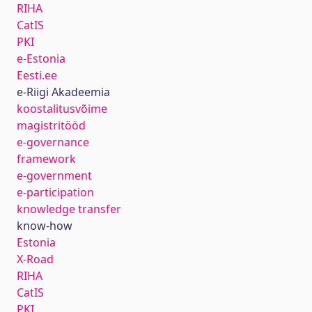
RIHA
CatIS
PKI
e-Estonia
Eesti.ee
e-Riigi Akadeemia
koostalitusvõime
magistritööd
e-governance
framework
e-government
e-participation
knowledge transfer
know-how
Estonia
X-Road
RIHA
CatIS
PKI