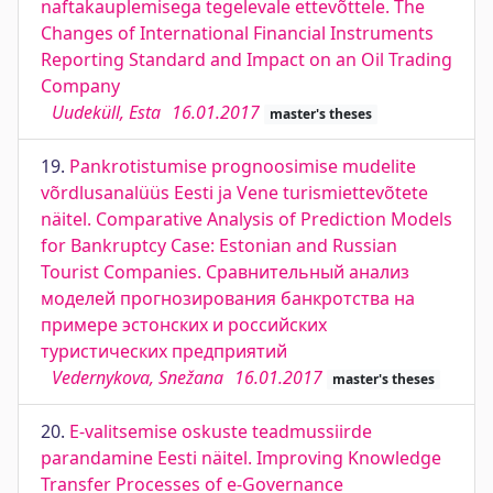
naftakauplemisega tegelevale ettevõttele. The
Changes of International Financial Instruments
Reporting Standard and Impact on an Oil Trading
Company
Uudeküll, Esta
16.01.2017
master's theses
19.
Pankrotistumise prognoosimise mudelite
võrdlusanalüüs Eesti ja Vene turismiettevõtete
näitel. Comparative Analysis of Prediction Models
for Bankruptcy Case: Estonian and Russian
Tourist Companies. Сравнительный анализ
моделей прогнозирования банкротства на
примере эстонских и российских
туристических предприятий
Vedernykova, Snežana
16.01.2017
master's theses
20.
E-valitsemise oskuste teadmussiirde
parandamine Eesti näitel. Improving Knowledge
Transfer Processes of e-Governance