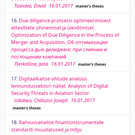
Tsanava, David
16.01.2017
master's theses
16.
Due diligence protsessi optimeerimisest
ettevõtete ühinemisel ja ülevõtmisel.
Optimization of Due Diligence in the Process of
Merger and Acquisition. Об оптимизации
процесса дью дилидженс при слиянии и
поглощении компаний
Tšerkašina, Jana
16.01.2017
master's theses
17.
Digitaalkaitse ohtude analüüs
lennundussektori näitel. Analysis of Digital
Security Threats in Aviation Sector
Udokwu, Chibuzor Joseph
16.01.2017
master's theses
18.
Rahvusvahelise finantsinstrumentide
standardi muudatused ja mõju