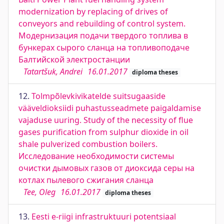
modernization by replacing of drives of
conveyors and rebuilding of control system.
Модернизация подачи твердого топлива в
бункерах сырого сланца на топливоподаче
Балтийской электростанции
Tatartšuk, Andrei
16.01.2017
diploma theses
12.
Tolmpõlevkivikatelde suitsugaaside
vääveldioksiidi puhastusseadmete paigaldamise
vajaduse uuring. Study of the necessity of flue
gases purification from sulphur dioxide in oil
shale pulverized combustion boilers.
Исследование необходимости системы
очистки дымовых газов от диоксида серы на
котлах пылевого сжигания сланца
Tee, Oleg
16.01.2017
diploma theses
13.
Eesti e-riigi infrastruktuuri potentsiaal