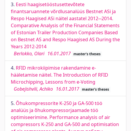
3.
Eesti haagisetööstusettevõtete
finantsaruannete võrdlusanalüüs Bestnet ASi ja
Respo Haagised ASi näitel aastatel 2012─2014.
Comparative Analysis of the Financial Statements
of Estonian Trailer Production Companies Based
on Bestnet AS and Respo Haagised AS During the
Years 2012-2014
Berlokko, Olari
16.01.2017
master's theses
4.
RFID mikrokiipimise rakendamine e-
hääletamise näitel. The Introduction of RFID
Microchipping, Lessons from e-Voting
Gobejishvili, Achiko
16.01.2017
master's theses
5.
Õhukompressorite K-250 ja GA-500 töö
analüüs ja õhukompressorjaamade töö
optimiseerimine. Performance analysis of air
compressors K-250 and GA-500 and optimisation