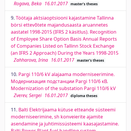
Rogava, Beka
16.01.2017
master's theses
9.
Töötaja aktsiaoptsiooni kajastamine Tallinna
börsi ettevõtete majandusaasta aruannetes
aastatel 1998-2015 (IFRS 2 käsitlus). Recognition
of Employee Share Option Basis Annual Reports
of Companies Listed on Tallinn Stock Exchange
(an IFRS 2 Approach) During the Years 1998-2015
Zahharova, Irina
16.01.2017
master's theses
10.
Pargi 110/6 kV alajaama moderniseerimine.
Модернизация подстанции Pargi 110/6 кВ.
Modernization of the substation Pargi 110/6 kV
Zverev, Sergei
16.01.2017
diploma theses
11.
Balti Elektrijaama kütuse etteande süsteemi
moderniseerimine, sh konveierite ajamite
asendamine ja juhtimissüsteemi kaasajastamine.
Balti Power Plant fuel handling system