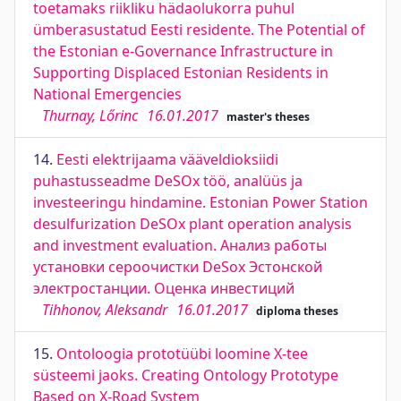
toetamaks riikliku hädaolukorra puhul
ümberasustatud Eesti residente. The Potential of
the Estonian e-Governance Infrastructure in
Supporting Displaced Estonian Residents in
National Emergencies
Thurnay, Lőrinc
16.01.2017
master's theses
14.
Eesti elektrijaama vääveldioksiidi
puhastusseadme DeSOx töö, analüüs ja
investeeringu hindamine. Estonian Power Station
desulfurization DeSOx plant operation analysis
and investment evaluation. Анализ работы
установки сероочистки DeSox Эстонской
электростанции. Оценка инвестиций
Tihhonov, Aleksandr
16.01.2017
diploma theses
15.
Ontoloogia prototüübi loomine X-tee
süsteemi jaoks. Creating Ontology Prototype
Based on X-Road System