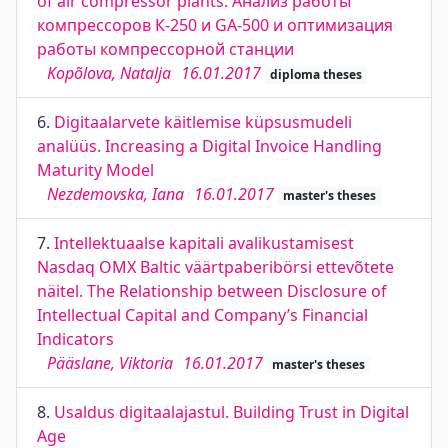
of air compressor plants. Анализ работы
компрессоров К-250 и GA-500 и оптимизация
работы компрессорной станции
Kopõlova, Natalja
16.01.2017
diploma theses
6.
Digitaalarvete käitlemise küpsusmudeli
analüüs. Increasing a Digital Invoice Handling
Maturity Model
Nezdemovska, Iana
16.01.2017
master's theses
7.
Intellektuaalse kapitali avalikustamisest
Nasdaq OMX Baltic väärtpaberibörsi ettevõtete
näitel. The Relationship between Disclosure of
Intellectual Capital and Company’s Financial
Indicators
Pääslane, Viktoria
16.01.2017
master's theses
8.
Usaldus digitaalajastul. Building Trust in Digital
Age