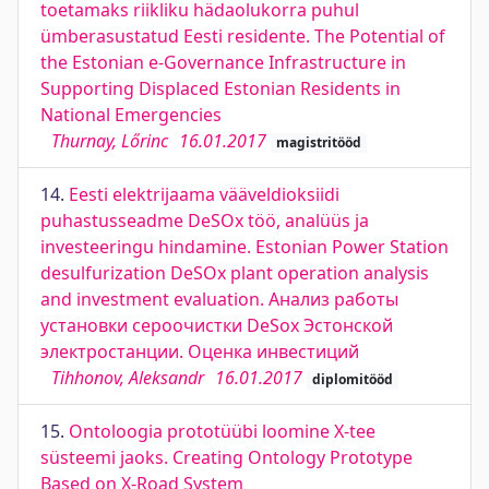
toetamaks riikliku hädaolukorra puhul
ümberasustatud Eesti residente. The Potential of
the Estonian e-Governance Infrastructure in
Supporting Displaced Estonian Residents in
National Emergencies
Thurnay, Lőrinc
16.01.2017
magistritööd
14.
Eesti elektrijaama vääveldioksiidi
puhastusseadme DeSOx töö, analüüs ja
investeeringu hindamine. Estonian Power Station
desulfurization DeSOx plant operation analysis
and investment evaluation. Анализ работы
установки сероочистки DeSox Эстонской
электростанции. Оценка инвестиций
Tihhonov, Aleksandr
16.01.2017
diplomitööd
15.
Ontoloogia prototüübi loomine X-tee
süsteemi jaoks. Creating Ontology Prototype
Based on X-Road System