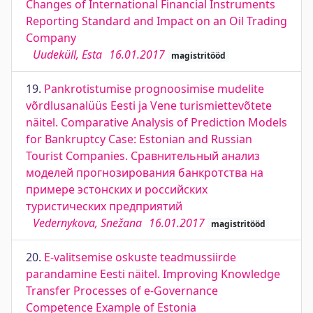
Changes of International Financial Instruments
Reporting Standard and Impact on an Oil Trading
Company
Uudeküll, Esta
16.01.2017
magistritööd
19.
Pankrotistumise prognoosimise mudelite
võrdlusanalüüs Eesti ja Vene turismiettevõtete
näitel. Comparative Analysis of Prediction Models
for Bankruptcy Case: Estonian and Russian
Tourist Companies. Сравнительный анализ
моделей прогнозирования банкротства на
примере эстонских и российских
туристических предприятий
Vedernykova, Snežana
16.01.2017
magistritööd
20.
E-valitsemise oskuste teadmussiirde
parandamine Eesti näitel. Improving Knowledge
Transfer Processes of e-Governance
Competence Example of Estonia