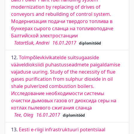
modernization by replacing of drives of
conveyors and rebuilding of control system.
Модернизация подачи твердого топлива в
бункерах сырого сланца на топливоподаче
Балтийской электростанции
Tatartšuk, Andrei
16.01.2017
diplomitööd
12.
Tolmpõlevkivikatelde suitsugaaside
vääveldioksiidi puhastusseadmete paigaldamise
vajaduse uuring. Study of the necessity of flue
gases purification from sulphur dioxide in oil
shale pulverized combustion boilers.
Исследование необходимости системы
очистки дымовых газов от диоксида серы на
котлах пылевого сжигания сланца
Tee, Oleg
16.01.2017
diplomitööd
13.
Eesti e-riigi infrastruktuuri potentsiaal