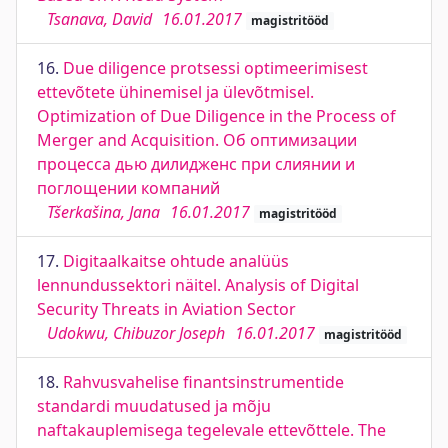
Tsanava, David
16.01.2017
magistritööd
16.
Due diligence protsessi optimeerimisest
ettevõtete ühinemisel ja ülevõtmisel.
Optimization of Due Diligence in the Process of
Merger and Acquisition. Об оптимизации
процесса дью дилидженс при слиянии и
поглощении компаний
Tšerkašina, Jana
16.01.2017
magistritööd
17.
Digitaalkaitse ohtude analüüs
lennundussektori näitel. Analysis of Digital
Security Threats in Aviation Sector
Udokwu, Chibuzor Joseph
16.01.2017
magistritööd
18.
Rahvusvahelise finantsinstrumentide
standardi muudatused ja mõju
naftakauplemisega tegelevale ettevõttele. The