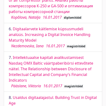
of air compressor plants. Анализ работы
компрессоров К-250 и GA-500 и оптимизация
работы компрессорной станции
Kopõlova, Natalja
16.01.2017
diplomitööd
6.
Digitaalarvete käitlemise küpsusmudeli
analüüs. Increasing a Digital Invoice Handling
Maturity Model
Nezdemovska, Iana
16.01.2017
magistritööd
7.
Intellektuaalse kapitali avalikustamisest
Nasdaq OMX Baltic väärtpaberibörsi ettevõtete
näitel. The Relationship between Disclosure of
Intellectual Capital and Company’s Financial
Indicators
Pääslane, Viktoria
16.01.2017
magistritööd
8.
Usaldus digitaalajastul. Building Trust in Digital
Age