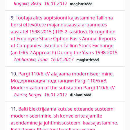
Rogava, Beka
16.01.2017
magistritööd
9.
Töötaja aktsiaoptsiooni kajastamine Tallinna
börsi ettevõtete majandusaasta aruannetes
aastatel 1998-2015 (IFRS 2 käsitlus). Recognition
of Employee Share Option Basis Annual Reports
of Companies Listed on Tallinn Stock Exchange
(an IFRS 2 Approach) During the Years 1998-2015
Zahharova, Irina
16.01.2017
magistritööd
10.
Pargi 110/6 kV alajaama moderniseerimine.
Модернизация подстанции Pargi 110/6 кВ.
Modernization of the substation Pargi 110/6 kV
Zverev, Sergei
16.01.2017
diplomitööd
11.
Balti Elektrijaama kütuse etteande süsteemi
moderniseerimine, sh konveierite ajamite
asendamine ja juhtimissüsteemi kaasajastamine.
Balti Power Plant fuel handling system