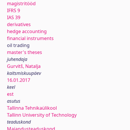
magistritööd
IFRS 9
IAS 39
derivatives
hedge accounting
financial instruments
oil trading
master's theses
juhendaja
Gurvitš, Natalja
kaitsmiskuupäev
16.01.2017
keel
est
asutus
Tallinna Tehnikaülikool
Tallinn University of Technology
teaduskond
Majandusteaduskond