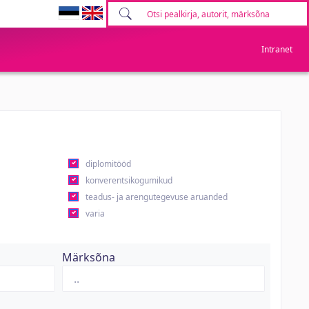
Intranet
diplomitööd
konverentsikogumikud
teadus- ja arengutegevuse aruanded
varia
Märksõna