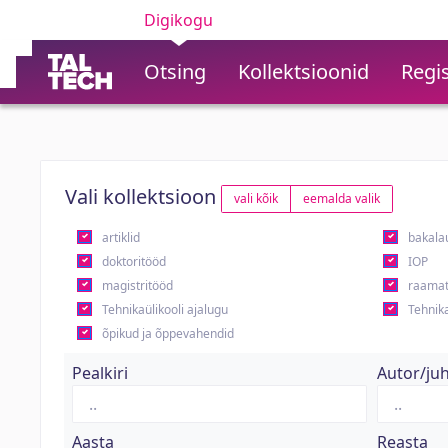
Digikogu
Otsing
Kollektsioonid
Regis
Vali kollektsioon
vali kõik
eemalda valik
artiklid
bakala
doktoritööd
IOP
magistritööd
raamat
Tehnikaülikooli ajalugu
Tehnika
õpikud ja õppevahendid
Pealkiri
Autor/ju
Aasta
Reasta