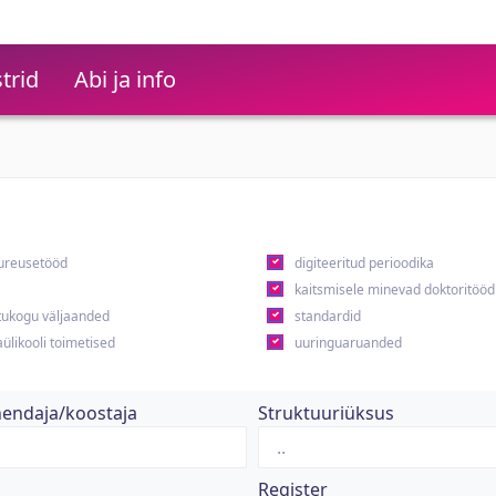
trid
Abi ja info
ureusetööd
digiteeritud perioodika
kaitsmisele minevad doktoritööd
ukogu väljaanded
standardid
ülikooli toimetised
uuringuaruanded
hendaja/koostaja
Struktuuriüksus
Register