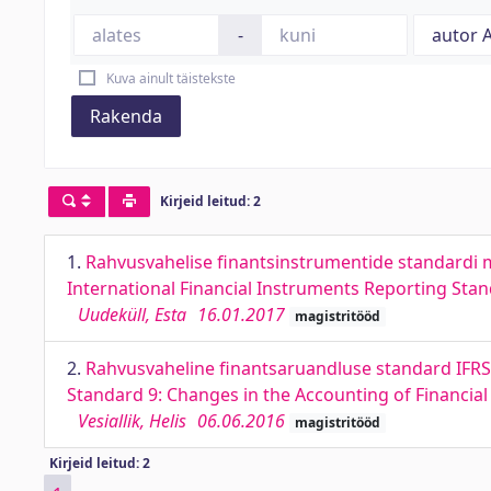
-
Kuva ainult täistekste
Rakenda
Kirjeid leitud: 2
1.
Rahvusvahelise finantsinstrumentide standardi 
International Financial Instruments Reporting St
Uudeküll, Esta
16.01.2017
magistritööd
2.
Rahvusvaheline finantsaruandluse standard IFRS 
Standard 9: Changes in the Accounting of Financia
Vesiallik, Helis
06.06.2016
magistritööd
Kirjeid leitud: 2