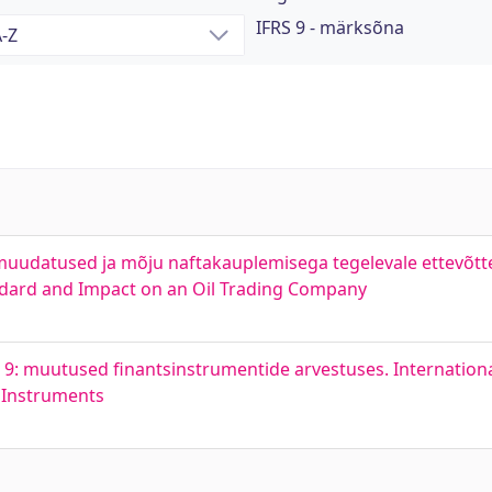
IFRS 9 - märksõna
muudatused ja mõju naftakauplemisega tegelevale ettevõtt
andard and Impact on an Oil Trading Company
9: muutused finantsinstrumentide arvestuses. Internationa
l Instruments