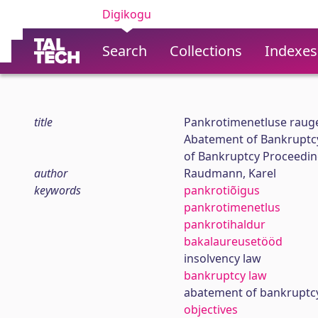
Digikogu
Search
Collections
Indexes
title
Pankrotimenetluse rauge
Abatement of Bankruptcy 
of Bankruptcy Proceedi
author
Raudmann, Karel
keywords
pankrotiõigus
pankrotimenetlus
pankrotihaldur
bakalaureusetööd
insolvency law
bankruptcy law
abatement of bankruptc
objectives