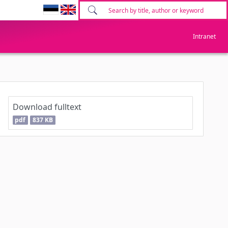
Intranet
Download fulltext
pdf
837 KB