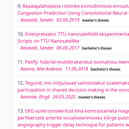
9.
Reaalajalähedane ristmike kinnisõitmiste ennust
Congestion Prediction Using Convolutional Neural
Aasaväli, Sander
03.06.2019
master's theses
10.
Interpretaator TTÜ nanosatelliidil eksperimenta
Scripts on TTÜ Nanosatellite
Aasaväli, Sander
06.06.2017
bachelor's theses
11.
Petify: hübriid-mobiilirakendus loomahoiu teenus
Aasma, Ahti-Andreas
11.06.2018
bachelor's theses
12.
Tegurid, mis mõjutavad valmisolekut osalemaks 
participation in shared decision making in the onco
Aasmäe, Birgit
26.05.2022
master's theses
13.
EKG-sünkroniseeritud ilma kontrastaineta ma
perifeersete arterite visualiseerimiseks kõrge pu
angiography trigger delay technique for patients w