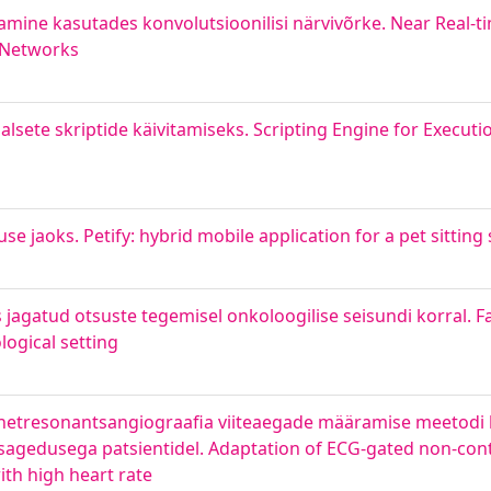
amine kasutades konvolutsioonilisi närvivõrke. Near Real-t
 Networks
alsete skriptide käivitamiseks. Scripting Engine for Executi
e jaoks. Petify: hybrid mobile application for a pet sitting 
jagatud otsuste tegemisel onkoloogilise seisundi korral. F
logical setting
gnetresonantsangiograafia viiteaegade määramise meetod
lsisagedusega patsientidel. Adaptation of ECG-gated non-c
ith high heart rate