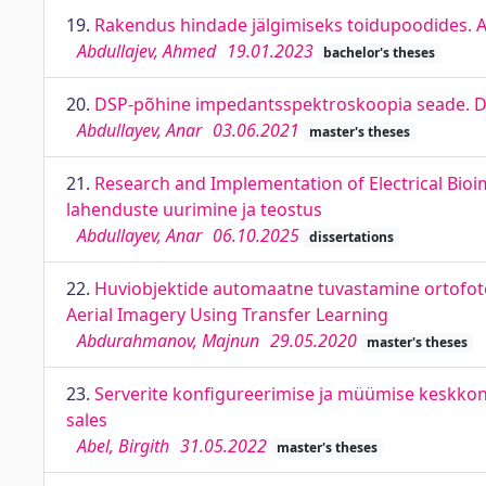
19.
Rakendus hindade jälgimiseks toidupoodides. An
Abdullajev, Ahmed
19.01.2023
bachelor's theses
20.
DSP-põhine impedantsspektroskoopia seade. 
Abdullayev, Anar
03.06.2021
master's theses
21.
Research and Implementation of Electrical Bio
lahenduste uurimine ja teostus
Abdullayev, Anar
06.10.2025
dissertations
22.
Huviobjektide automaatne tuvastamine ortofoto
Aerial Imagery Using Transfer Learning
Abdurahmanov, Majnun
29.05.2020
master's theses
23.
Serverite konfigureerimise ja müümise keskkonn
sales
Abel, Birgith
31.05.2022
master's theses