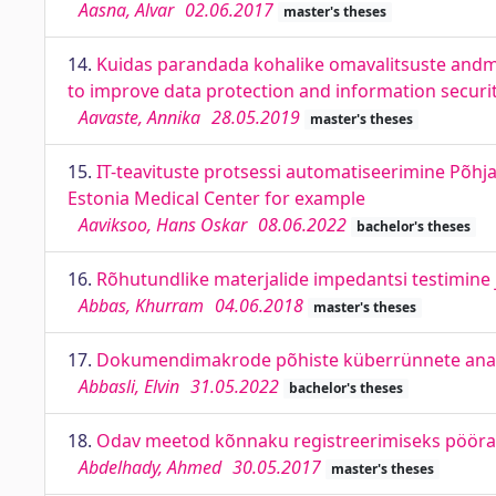
Aasna, Alvar
02.06.2017
master's theses
14.
Kuidas parandada kohalike omavalitsuste andme
to improve data protection and information securi
Aavaste, Annika
28.05.2019
master's theses
15.
IT-teavituste protsessi automatiseerimine Põhja
Estonia Medical Center for example
Aaviksoo, Hans Oskar
08.06.2022
bachelor's theses
16.
Rõhutundlike materjalide impedantsi testimine 
Abbas, Khurram
04.06.2018
master's theses
17.
Dokumendimakrode põhiste küberrünnete anal
Abbasli, Elvin
31.05.2022
bachelor's theses
18.
Odav meetod kõnnaku registreerimiseks pöörami
Abdelhady, Ahmed
30.05.2017
master's theses