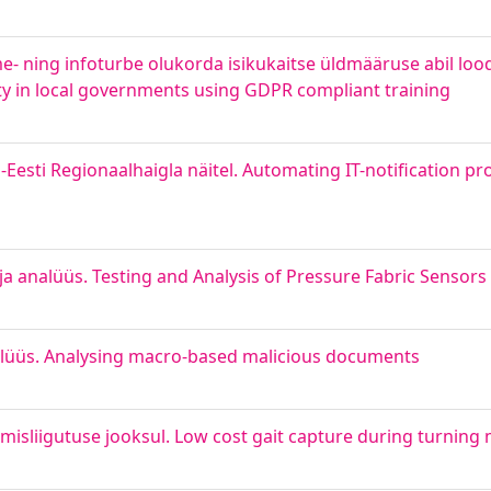
- ning infoturbe olukorda isikukaitse üldmääruse abil lo
ty in local governments using GDPR compliant training
-Eesti Regionaalhaigla näitel. Automating IT-notification p
ja analüüs. Testing and Analysis of Pressure Fabric Senso
üüs. Analysing macro-based malicious documents
sliigutuse jooksul. Low cost gait capture during turning