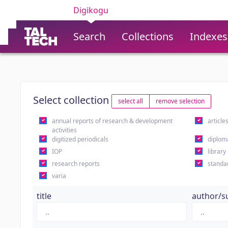
Digikogu
Search
Collections
Indexes
Select collection
select all
remove selection
annual reports of research & development
article
activities
digitized periodicals
diplom
IOP
library
research reports
standa
varia
title
author/s