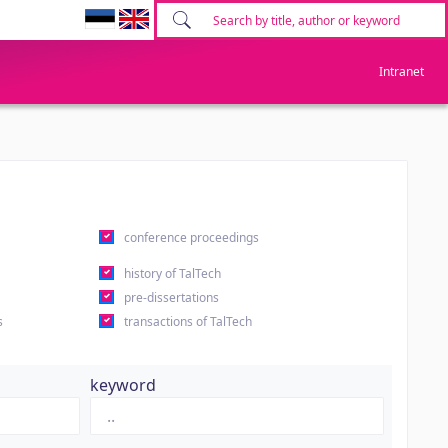
Intranet
conference proceedings
history of TalTech
pre-dissertations
s
transactions of TalTech
keyword