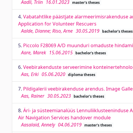
Aadli, Triin
16.01.2023
master's theses
4.
Vabatahtlike päästjate alarmeerimisrakenduse a
Application for Volunteer Rescuers
Aalde, Dianne; Riso, Arne
30.05.2019
bachelor's theses
5.
Piccolo F28069 A/D muunduri omaduste hindamine
Aare, Marek
15.06.2015
bachelor's theses
6.
Veebirakenduste serveerimine konteinertehnoloo
Aas, Erki
05.06.2020
diploma theses
7.
Pildigalerii veebirakenduse arendus. Image Gal
Aas, Rainer
30.05.2023
bachelor's theses
8.
Äri- ja süsteemianalüüs Lennuliiklusteeninduse 
Air Navigation Services handover module
Aasalaid, Annely
04.06.2019
master's theses