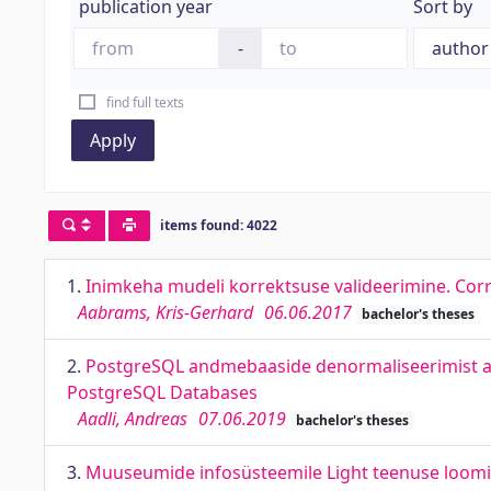
publication year
Sort by
-
find full texts
Apply
items found: 4022
1.
Inimkeha mudeli korrektsuse valideerimine. Cor
Aabrams, Kris-Gerhard
06.06.2017
bachelor's theses
2.
PostgreSQL andmebaaside denormaliseerimist abi
PostgreSQL Databases
Aadli, Andreas
07.06.2019
bachelor's theses
3.
Muuseumide infosüsteemile Light teenuse loomin