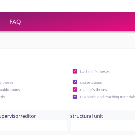
FAQ
s
bachelor's theses
a theses
dissertations
 publications
master's theses
rds
textbooks and teaching material
upervisor/editor
structural unit