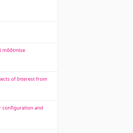
si mõõtmise
cts of Interest from
r configuration and