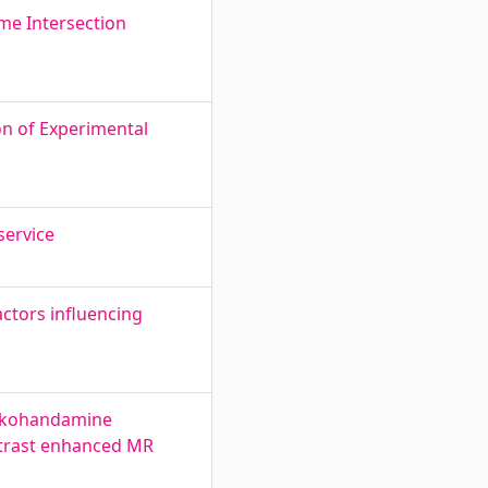
ime Intersection
on of Experimental
service
actors influencing
i kohandamine
ontrast enhanced MR