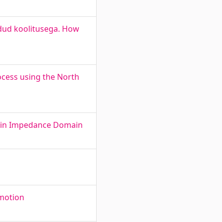
odud koolitusega. How
rocess using the North
rs in Impedance Domain
 motion